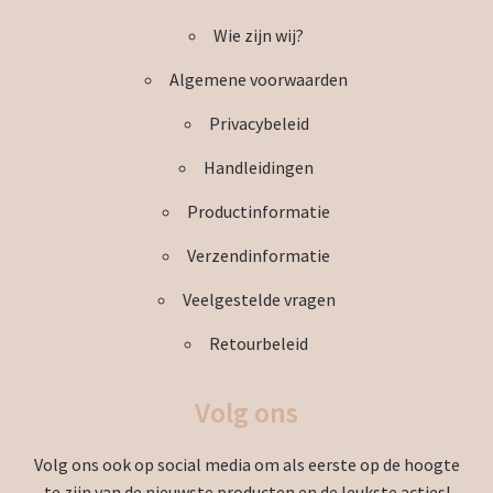
uitvou
Subme
Wie zijn wij?
Thema’s
uitvou
Algemene voorwaarden
Privacybeleid
Handleidingen
Productinformatie
Verzendinformatie
Veelgestelde vragen
Retourbeleid
Volg ons
Volg ons ook op social media om als eerste op de hoogte
te zijn van de nieuwste producten en de leukste acties!