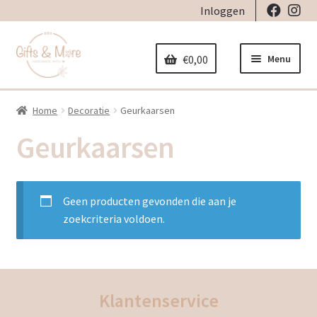
Inloggen
Ga
Ga
door
naar
Menu
€
0,00
naar
de
navigatie
inhoud
Home
Decoratie
Geurkaarsen
Home
Geurkaarsen
Subme
Decoratie
uitvou
Subme
Geboorte
Geen producten gevonden die aan je
uitvou
zoekcriteria voldoen.
Subme
Stickers
uitvou
Subme
Strijkapplicaties
uitvou
Klantenservice
Subme
Tassen