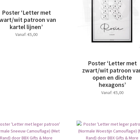
optie
optie
kan
kan
Poster ‘Letter met
gekozen
gekozen
wart/wit patroon van
worden
worden
kartel lijnen’
op
op
Vanaf:
€
5,00
de
de
productpagina
productpagina
Dit
product
heeft
Poster ‘Letter met
meerdere
zwart/wit patroon va
variaties.
open en dichte
Deze
hexagons’
optie
Vanaf:
€
5,00
kan
gekozen
Dit
worden
product
op
heeft
de
meerdere
productpagina
variaties.
Deze