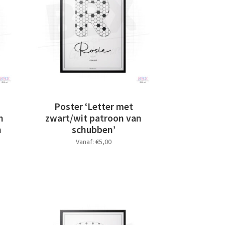
Poster ‘Letter met
n
zwart/wit patroon van
n
schubben’
Vanaf:
€
5,00
Dit
product
heeft
meerdere
variaties.
Deze