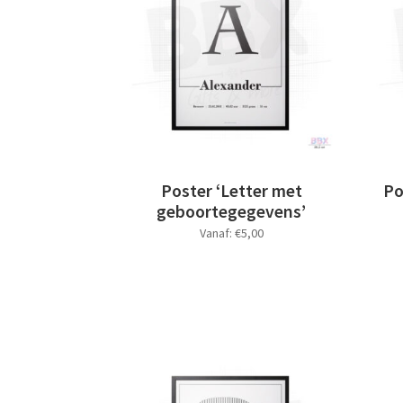
Poster ‘Letter met
Po
geboortegegevens’
Vanaf:
€
5,00
Dit
product
heeft
meerdere
variaties.
Deze
optie