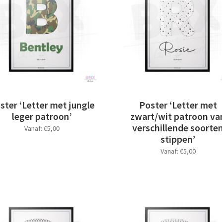
ster ‘Letter met jungle
Poster ‘Letter met
leger patroon’
zwart/wit patroon va
verschillende soorte
Vanaf:
€
5,00
stippen’
Dit
Vanaf:
€
5,00
product
heeft
Dit
meerdere
product
variaties.
heeft
Deze
meerdere
optie
variaties.