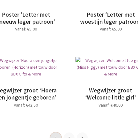
optie
kan
Poster ‘Letter met
Poster ‘Letter met
gekozen
neeuw leger patroon’
woestijn leger patroo
worden
Vanaf:
€
5,00
Vanaf:
€
5,00
op
de
Dit
Dit
productpagina
product
product
heeft
heeft
meerdere
meerdere
variaties.
variaties.
Deze
Deze
optie
optie
kan
kan
egwijzer groot ‘Hoera
Wegwijzer groot
gekozen
gekozen
en jongentje geboren’
‘Welcome little girl’
worden
worden
Vanaf:
€
42,50
Vanaf:
€
40,00
op
op
de
de
Dit
Dit
productpagina
productpagina
product
product
heeft
heeft
meerdere
meerdere
1
2