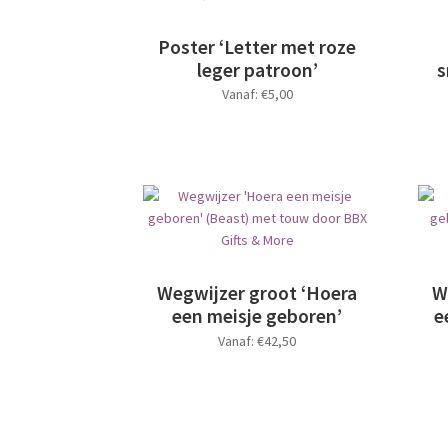
optie
kan
Poster ‘Letter met roze
gekozen
leger patroon’
s
worden
Vanaf:
€
5,00
op
de
Dit
productpagina
product
heeft
meerdere
variaties.
Deze
optie
kan
Wegwijzer groot ‘Hoera
W
gekozen
een meisje geboren’
e
worden
Vanaf:
€
42,50
op
de
Dit
productpagina
product
heeft
meerdere