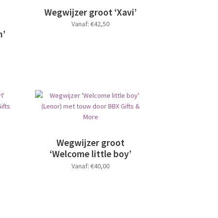
Wegwijzer groot ‘Xavi’
Vanaf:
€
42,50
n’
Dit
product
heeft
meerdere
variaties.
Deze
optie
kan
gekozen
worden
Wegwijzer groot
op
‘Welcome little boy’
de
Vanaf:
€
40,00
productpagina
Dit
product
heeft
meerdere