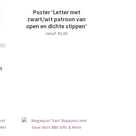
optie
kan
Poster ‘Letter met
gekozen
zwart/wit patroon van
worden
open en dichte stippen’
op
Vanaf:
€
5,00
de
productpagina
Dit
product
heeft
meerdere
n
variaties.
Deze
optie
kan
gekozen
worden
op
de
productpagina