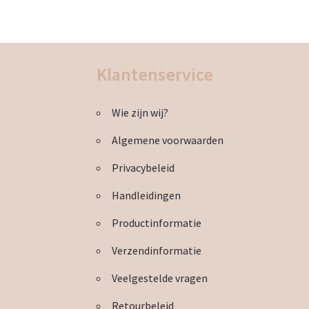
variaties.
Deze
optie
kan
Klantenservice
gekozen
worden
op
Wie zijn wij?
de
productpagina
Algemene voorwaarden
Privacybeleid
Handleidingen
Productinformatie
Verzendinformatie
Veelgestelde vragen
Retourbeleid