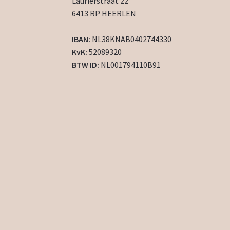
Laurierstraat 22
6413 RP HEERLEN
IBAN:
NL38KNAB0402744330
KvK:
52089320
BTW ID:
NL001794110B91