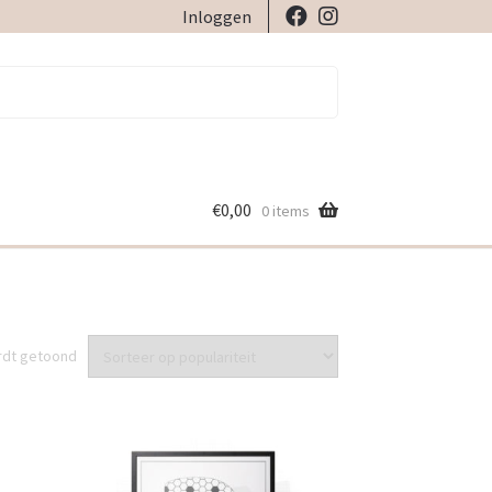
Inloggen
€
0,00
0 items
Gesorteerd
ordt getoond
op
populariteit