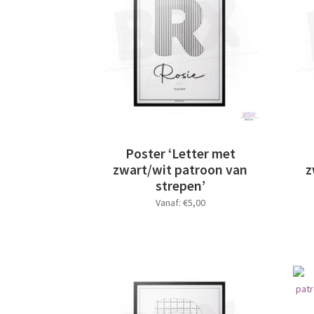
kan
gekozen
worden
op
de
productpagina
Poster ‘Letter met
zwart/wit patroon van
z
strepen’
Vanaf:
€
5,00
Dit
product
heeft
meerdere
variaties.
Deze