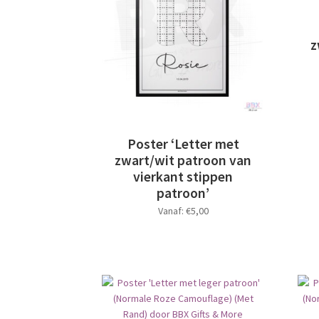
optie
kan
gekozen
z
worden
op
de
productpagina
Poster ‘Letter met
zwart/wit patroon van
vierkant stippen
patroon’
Vanaf:
€
5,00
Dit
product
heeft
meerdere
variaties.
Deze