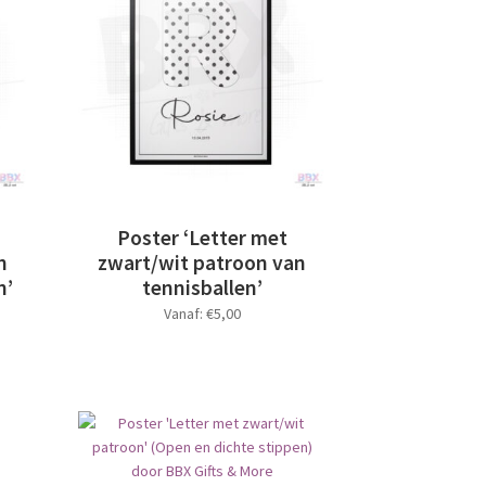
optie
kan
gekozen
worden
op
de
productpagina
Poster ‘Letter met
n
zwart/wit patroon van
n’
tennisballen’
Vanaf:
€
5,00
Dit
product
heeft
meerdere
variaties.
Deze