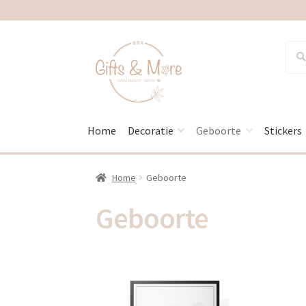
Ga
Ga
Zoek
Zoek
naar:
door
naar
naar
de
navigatie
inhoud
Home
Decoratie
Geboorte
Stickers
Home
Geboorte
Geboorte