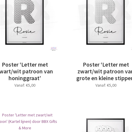
kan
Deze
gekozen
optie
worden
kan
op
gekozen
de
worden
productpagina
op
de
productpagina
Poster ‘Letter met
Poster ‘Letter met
wart/wit patroon van
zwart/wit patroon va
honinggraat’
grote en kleine stippe
Vanaf:
€
5,00
Vanaf:
€
5,00
Dit
Dit
product
product
heeft
heeft
meerdere
meerdere
variaties.
variaties.
Deze
Deze