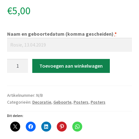
€
5,00
Naam en geboortedatum (komma gescheiden)
*
Poster
Toevoegen aan winkelwagen
'Letter
met
zwart/wit
patroon
Artikelnummer:
N/B
van
Categorieën:
Decoratie
,
Geboorte
,
Posters
,
Posters
open
Dit delen:
en
dichte
stippen'