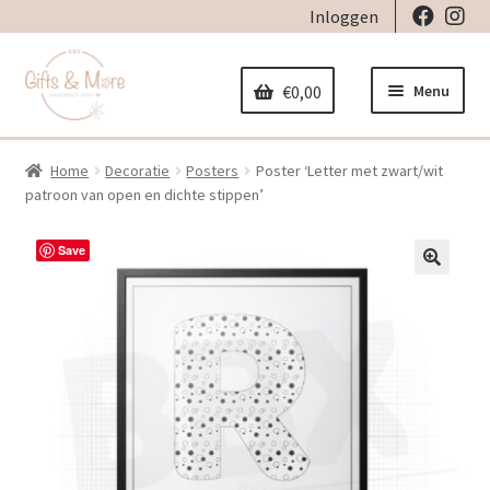
Inloggen
Ga
Ga
door
naar
Menu
€
0,00
naar
de
navigatie
inhoud
Home
Decoratie
Posters
Poster ‘Letter met zwart/wit
Home
patroon van open en dichte stippen’
Subme
Decoratie
Save
uitvou
Subme
🔍
Geboorte
uitvou
Subme
Stickers
uitvou
Subme
Strijkapplicaties
uitvou
Subme
Tassen