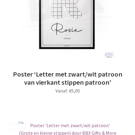
gekozen
worden
op
de
productpagina
Poster ‘Letter met zwart/wit patroon
van vierkant stippen patroon’
Vanaf:
€
5,00
Dit
product
heeft
meerdere
Save
variaties.