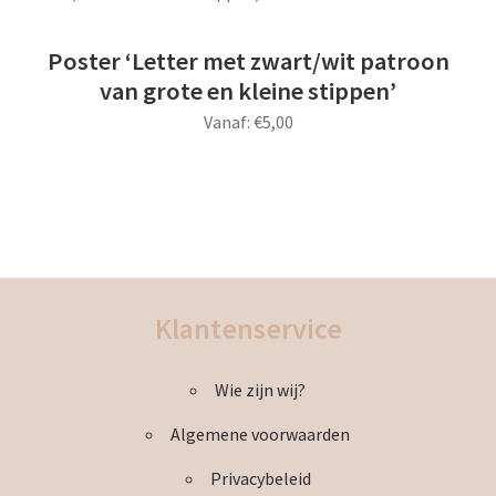
Deze
optie
Poster ‘Letter met zwart/wit patroon
kan
van grote en kleine stippen’
gekozen
Vanaf:
€
5,00
worden
op
Dit
de
product
productpagina
heeft
meerdere
variaties.
Deze
Klantenservice
optie
kan
Wie zijn wij?
gekozen
worden
Algemene voorwaarden
op
de
Privacybeleid