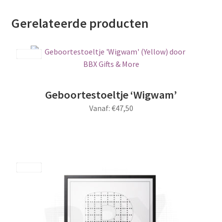
aantal
Gerelateerde producten
Save
Geboortestoeltje ‘Wigwam’
Vanaf:
€
47,50
Dit
product
heeft
meerdere
Save
variaties.
Deze
optie
kan