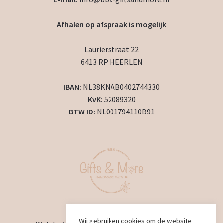
Afhalen op afspraak is mogelijk
Laurierstraat 22
6413 RP HEERLEN
IBAN:
NL38KNAB0402744330
KvK:
52089320
BTW ID:
NL001794110B91
2024 © BBX Gifts & More
Wij gebruiken cookies om de website