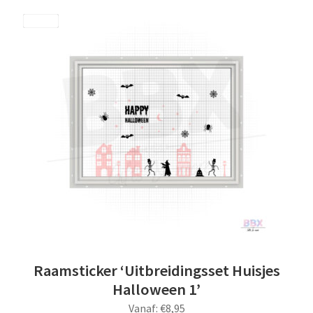
Pasen
Save
School
Sinterklaas
Vader & Moederdag
Valentijn
Raamsticker ‘Uitbreidingsset Huisjes
Halloween 1’
Vanaf:
€
8,95