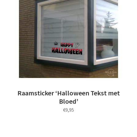
uitvou
Subme
Thema’s
uitvou
Carnaval
Communie
Halloween
Herfst
Raamsticker ‘Halloween Tekst met
Huisdier
Bloed’
€
9,95
Juf/Meester
Kerst