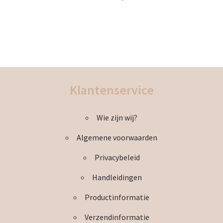
Dit
product
heeft
meerdere
variaties.
Deze
Klantenservice
optie
kan
Wie zijn wij?
gekozen
worden
Algemene voorwaarden
op
de
Privacybeleid
productpagina
Handleidingen
Productinformatie
Verzendinformatie