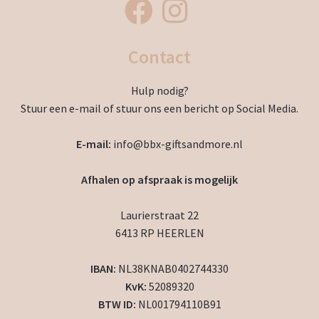
Contact
Hulp nodig?
Stuur een e-mail of stuur ons een bericht op Social Media.
E-mail:
info@bbx-giftsandmore.nl
Afhalen op afspraak is mogelijk
Laurierstraat 22
6413 RP HEERLEN
IBAN:
NL38KNAB0402744330
KvK:
52089320
BTW ID:
NL001794110B91