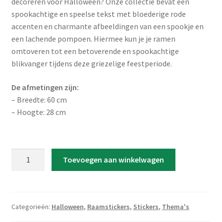
decoreren voor Halloween? Onze collectie bevat een
spookachtige en speelse tekst met bloederige rode
accenten en charmante afbeeldingen van een spookje en
een lachende pompoen. Hiermee kun je je ramen
omtoveren tot een betoverende en spookachtige
blikvanger tijdens deze griezelige feestperiode.
De afmetingen zijn:
– Breedte: 60 cm
– Hoogte: 28 cm
Raamsticker
Toevoegen aan winkelwagen
'Halloween
Tekst
met
Bloed'
Categorieën:
Halloween
,
Raamstickers
,
Stickers
,
Thema's
aantal