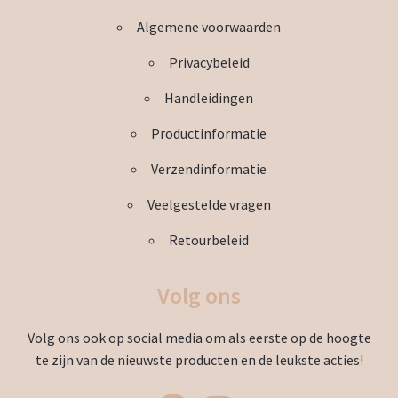
worden
Algemene voorwaarden
op
de
Privacybeleid
productpagina
Handleidingen
Productinformatie
Verzendinformatie
Veelgestelde vragen
Retourbeleid
Volg ons
Volg ons ook op social media om als eerste op de hoogte
te zijn van de nieuwste producten en de leukste acties!