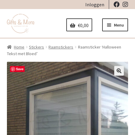
Inloggen
Ga
Ga
door
naar
Menu
€
0,00
naar
de
navigatie
inhoud
Home
Stickers
Raamstickers
Raamsticker ‘Halloween
Home
Tekst met Bloed’
Subme
Decoratie
Save
uitvou
Subme
🔍
Geboorte
uitvou
Subme
Stickers
uitvou
Subme
Strijkapplicaties
uitvou
Subme
Tassen