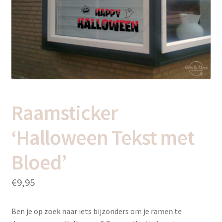
uitvou
Subme
Thema’s
uitvou
Raamsticker
‘Halloween Tekst met
Bloed’
€
9,95
Ben je op zoek naar iets bijzonders om je ramen te