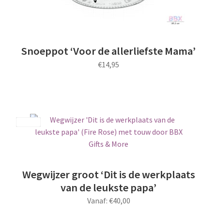
Snoeppot ‘Voor de allerliefste Mama’
€
14,95
Dit
product
heeft
meerdere
Save
variaties.
Deze
optie
kan
Wegwijzer groot ‘Dit is de werkplaats
gekozen
van de leukste papa’
worden
Vanaf:
€
40,00
op