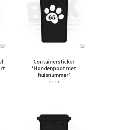
el
Containersticker
rt
‘Hondenpoot met
huisnummer’
€
3,50
Dit
product
heeft
meerdere
variaties.
Deze