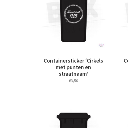
Containersticker ‘Cirkels
C
met punten en
straatnaam’
€
3,50
Dit
product
heeft
meerdere
variaties.
Deze