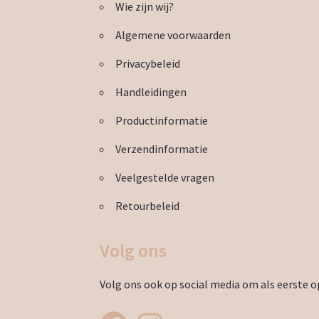
Wie zijn wij?
worden
op
Algemene voorwaarden
de
productpagina
Privacybeleid
Handleidingen
Productinformatie
Verzendinformatie
Veelgestelde vragen
Retourbeleid
Volg ons
Volg ons ook op social media om als eerste op