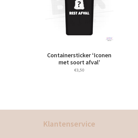
kan
gekozen
worden
op
de
productpagina
Containersticker ‘Iconen
met soort afval’
€
3,50
Dit
product
heeft
meerdere
variaties.
Deze
Klantenservice
optie
kan
gekozen