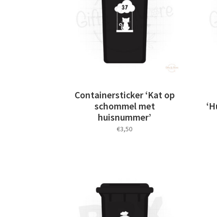
optie
kan
gekozen
worden
op
de
productpagina
Containersticker ‘Kat op
schommel met
‘H
huisnummer’
€
3,50
Dit
product
heeft
meerdere
variaties.
Deze
optie