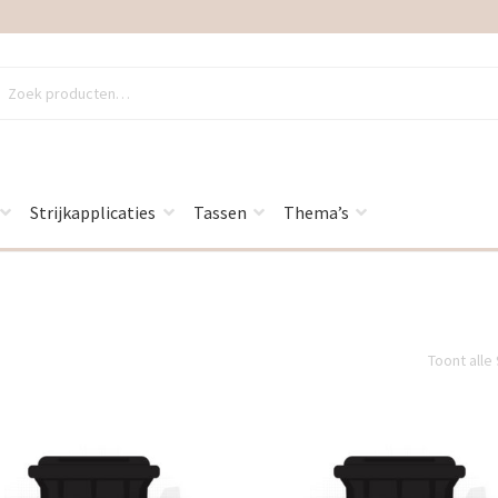
en
en
Strijkapplicaties
Tassen
Thema’s
Toont alle