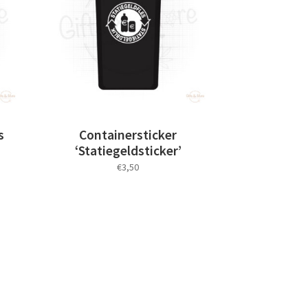
optie
kan
gekozen
worden
op
de
productpagina
s
Containersticker
‘Statiegeldsticker’
€
3,50