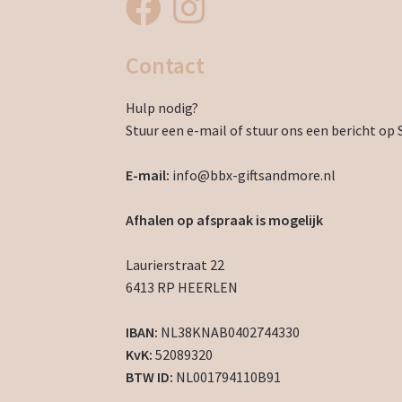
Contact
Hulp nodig?
Stuur een e-mail of stuur ons een bericht op 
E-mail:
info@bbx-giftsandmore.nl
Afhalen op afspraak is mogelijk
Laurierstraat 22
6413 RP HEERLEN
IBAN:
NL38KNAB0402744330
KvK:
52089320
BTW ID:
NL001794110B91