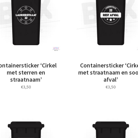
ontainersticker ‘Cirkel
Containersticker ‘Cirk
met sterren en
met straatnaam en soo
straatnaam’
afval’
€
3,50
€
3,50
Dit
Dit
product
product
heeft
heeft
meerdere
meerdere
variaties.
variaties.
Deze
Deze