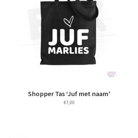
uitvou
Shopper tassen
Vilten tassen
Subme
Thema’s
uitvou
Shopper Tas ‘Juf met naam’
€
7,00