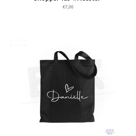
€
7,00
Save