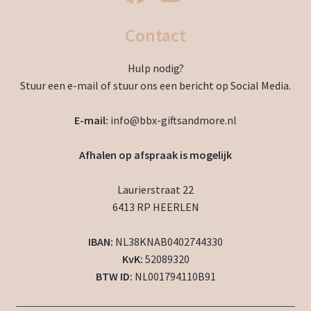
Contact
Hulp nodig?
Stuur een e-mail of stuur ons een bericht op Social Media.
E-mail:
info@bbx-giftsandmore.nl
Afhalen op afspraak is mogelijk
Laurierstraat 22
6413 RP HEERLEN
IBAN:
NL38KNAB0402744330
KvK:
52089320
BTW ID:
NL001794110B91