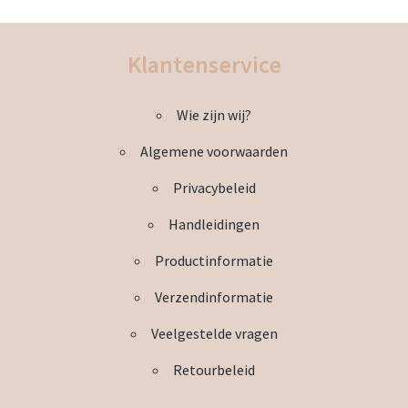
meerdere
variaties.
Deze
Klantenservice
optie
kan
Wie zijn wij?
gekozen
worden
Algemene voorwaarden
op
de
Privacybeleid
productpagina
Handleidingen
Productinformatie
Verzendinformatie
Veelgestelde vragen
Retourbeleid