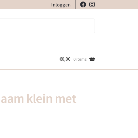
Inloggen
€
0,00
0 items
Naam klein met