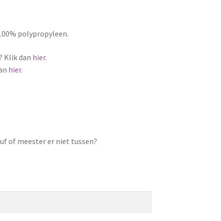
 100% polypropyleen.
? Klik dan
hier
.
dan
hier
.
uf of meester er niet tussen?