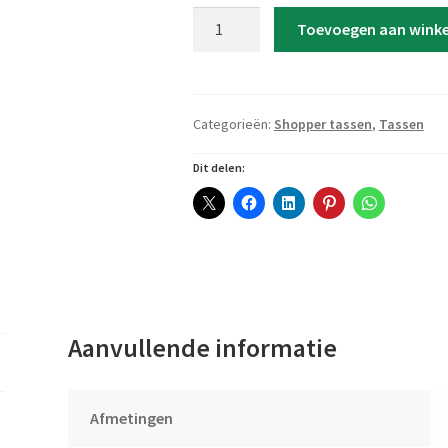
Shopper
Toevoegen aan wink
Tas
'Naam
klein
met
Categorieën:
Shopper tassen
,
Tassen
hartje'
aantal
Dit delen:
Aanvullende informatie
Afmetingen