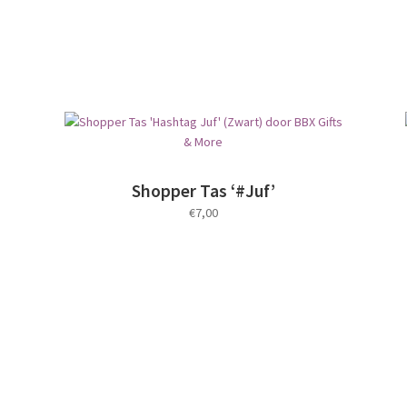
Shopper Tas ‘#Juf’
€
7,00