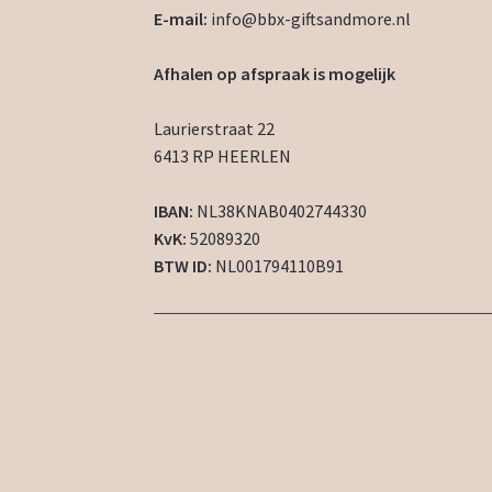
E-mail:
info@bbx-giftsandmore.nl
Afhalen op afspraak is mogelijk
Laurierstraat 22
6413 RP HEERLEN
IBAN:
NL38KNAB0402744330
KvK:
52089320
BTW ID:
NL001794110B91