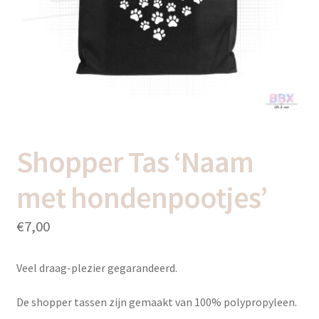
uitvou
Subme
Thema’s
uitvou
Shopper Tas ‘Naam
met hondenpootjes’
€
7,00
Veel draag-plezier gegarandeerd.
De shopper tassen zijn gemaakt van 100% polypropyleen.