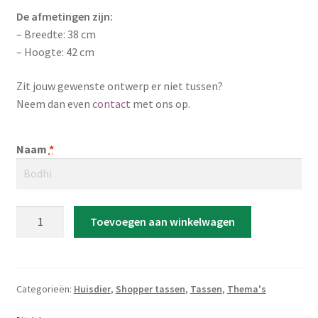
De afmetingen zijn:
– Breedte: 38 cm
– Hoogte: 42 cm
Zit jouw gewenste ontwerp er niet tussen?
Neem dan even
contact
met ons op.
Naam
*
Shopper
Toevoegen aan winkelwagen
Tas
'Naam
met
hondenpootjes'
Categorieën:
Huisdier
,
Shopper tassen
,
Tassen
,
Thema's
aantal