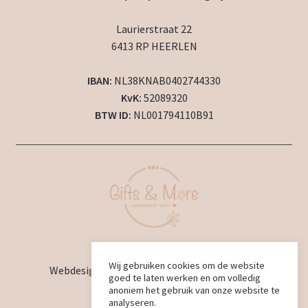
Laurierstraat 22
6413 RP HEERLEN
IBAN:
NL38KNAB0402744330
KvK:
52089320
BTW ID:
NL001794110B91
2024 © BBX Gifts & More
Wij gebruiken cookies om de website
Webdesign en ontwikkeling door
BBX Design
goed te laten werken en om volledig
anoniem het gebruik van onze website te
analyseren.