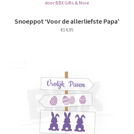
Snoeppot ‘Voor de allerliefste Papa’
€
14,95
Dit
product
heeft
meerdere
Save
variaties.
Deze
optie
kan
gekozen
worden
op
de
productpagina