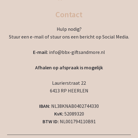
Contact
Hulp nodig?
Stuur een e-mail of stuur ons een bericht op Social Media.
E-mail:
info@bbx-giftsandmore.nl
Afhalen op afspraak is mogelijk
Laurierstraat 22
6413 RP HEERLEN
IBAN:
NL38KNAB0402744330
KvK:
52089320
BTW ID:
NL001794110B91