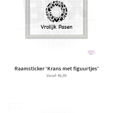
Raamsticker ‘Krans met figuurtjes’
Vanaf:
€
6,95
Dit
product
heeft
meerdere
Save
variaties.