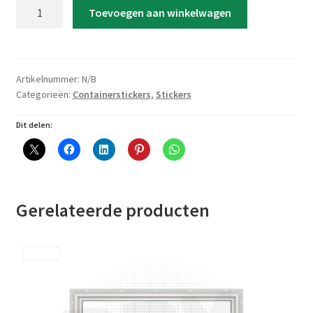
Containersticker
Toevoegen aan winkelwagen
'Hondenpoot
met
huisnummer'
aantal
Artikelnummer:
N/B
Categorieën:
Containerstickers
,
Stickers
Dit delen:
Gerelateerde producten
Save