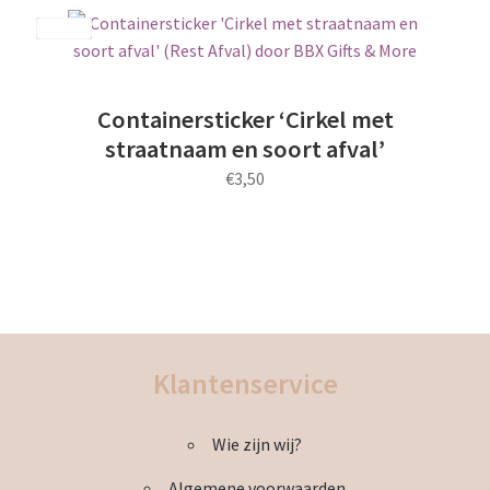
meerdere
Save
variaties.
Deze
optie
Containersticker ‘Cirkel met
kan
straatnaam en soort afval’
gekozen
€
3,50
worden
op
Dit
de
product
productpagina
heeft
meerdere
variaties.
Deze
Klantenservice
optie
kan
Wie zijn wij?
gekozen
worden
Algemene voorwaarden