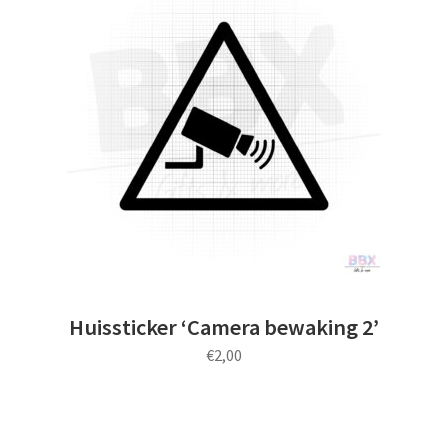
Deze
optie
kan
gekozen
worden
op
de
productpagina
Huissticker ‘Camera bewaking 2’
€
2,00
Dit
product
heeft