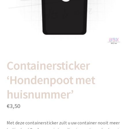
uitvou
Subme
Thema’s
uitvou
Containersticker
‘Hondenpoot met
huisnummer’
€
3,50
Met deze containersticker zult u uw container nooit meer