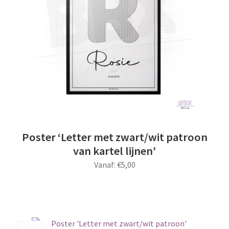
Poster ‘Letter met zwart/wit patroon
van kartel lijnen’
Vanaf:
€
5,00
Dit
product
heeft
meerdere
Save