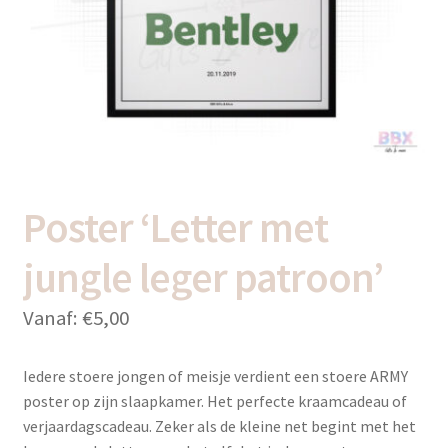
uitvou
Subme
Thema’s
uitvou
Poster ‘Letter met
jungle leger patroon’
Vanaf:
€
5,00
Iedere stoere jongen of meisje verdient een stoere ARMY
poster op zijn slaapkamer. Het perfecte kraamcadeau of
verjaardagscadeau. Zeker als de kleine net begint met het