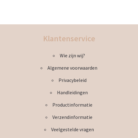
de
product
productpagina
heeft
meerdere
variaties.
Deze
Klantenservice
optie
kan
Wie zijn wij?
gekozen
worden
Algemene voorwaarden
op
de
Privacybeleid
productpagina
Handleidingen
Productinformatie
Verzendinformatie
Veelgestelde vragen