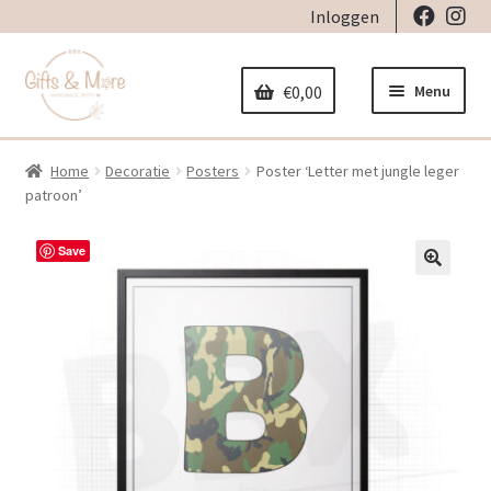
Inloggen
Ga
Ga
door
naar
Menu
€
0,00
naar
de
navigatie
inhoud
Home
Decoratie
Posters
Poster ‘Letter met jungle leger
Home
patroon’
Subme
Decoratie
Save
uitvou
Subme
🔍
Geboorte
uitvou
Subme
Stickers
uitvou
Subme
Strijkapplicaties
uitvou
Subme
Tassen