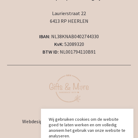
Laurierstraat 22
6413 RP HEERLEN
IBAN:
NL38KNAB0402744330
KvK:
52089320
BTW ID:
NL001794110B91
2024 © BBX Gifts & More
Wij gebruiken cookies om de website
Webdesign en ontwikkeling door
BBX Design
goed te laten werken en om volledig
anoniem het gebruik van onze website te
analyseren.