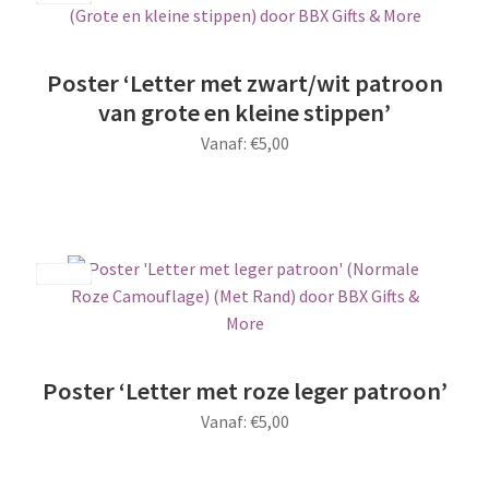
variaties.
Deze
optie
Poster ‘Letter met zwart/wit patroon
kan
van grote en kleine stippen’
gekozen
Vanaf:
€
5,00
worden
op
Dit
de
product
productpagina
heeft
meerdere
Save
variaties.
Deze
optie
kan
Poster ‘Letter met roze leger patroon’
gekozen
Vanaf:
€
5,00
worden
op
Dit