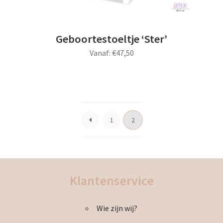
Geboortestoeltje ‘Ster’
Vanaf:
€
47,50
Dit
product
heeft
meerdere
1
2
variaties.
Deze
optie
kan
gekozen
Klantenservice
worden
op
Wie zijn wij?
de