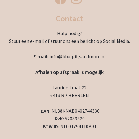
Contact
Hulp nodig?
Stuur een e-mail of stuur ons een bericht op Social Media.
E-mail:
info@bbx-giftsandmore.nl
Afhalen op afspraak is mogelijk
Laurierstraat 22
6413 RP HEERLEN
IBAN:
NL38KNAB0402744330
KvK:
52089320
BTW ID:
NL001794110B91