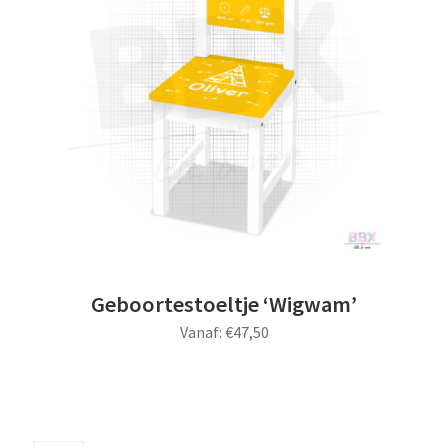
uitvou
Subme
Thema’s
uitvou
Geboortestoeltje ‘Wigwam’
Vanaf:
€
47,50
Dit
product
heeft