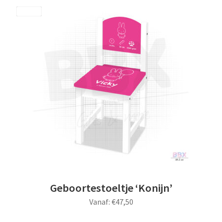
meerdere
Save
variaties.
Deze
optie
kan
gekozen
worden
op
de
productpagina
Geboortestoeltje ‘Konijn’
Vanaf:
€
47,50