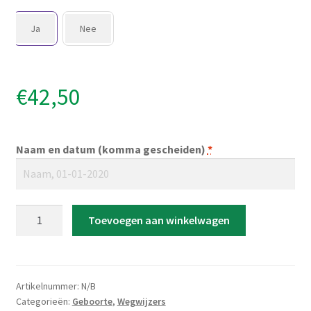
Ja
Nee
€
42,50
Naam en datum (komma gescheiden)
*
Wegwijzer
Toevoegen aan winkelwagen
groot
'Welcome
little
boy'
Artikelnummer:
N/B
aantal
Categorieën:
Geboorte
,
Wegwijzers