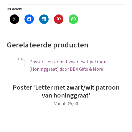
Dit delen:
Gerelateerde producten
Save
Poster ‘Letter met zwart/wit patroon
van honinggraat’
Vanaf:
€
5,00
Dit
product
heeft