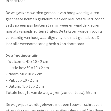
in de straat.
De wegwijzers worden gemaakt van hoogwaardig vuren
geschaafd hout en gekleurd met een kleurvaste verf zodat
zelfs na een jaar buiten staan in weer en wind de kleuren
nog als vanouds zullen stralen. De teksten worden voor u
vervaardig van hoogwaardige vinyl die met gemak tot 3
jaar alle weersomstandigheden kan doorstaan.
De afmetingen zijn:
– Welcome: 40 x 10 x 2 cm
– Little boy: 50 x 10 x 2 cm
– Naam: 50 x 10 x 2 cm
– Pijl: 50 x 10 x 2 cm
– Datum: 40 x 10 x 2 cm
Totale hoogte van de wegwijzer (zonder touw): 55 cm
De wegwijzer wordt geleverd met een touw en schroeven
of zonder touw en schroeven en dient door u zelf in elkaar