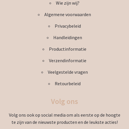
Wie zijn wij?
gekozen
worden
Algemene voorwaarden
op
de
Privacybeleid
productpagina
Handleidingen
Productinformatie
Verzendinformatie
Veelgestelde vragen
Retourbeleid
Volg ons
Volg ons ook op social media om als eerste op de hoogte
te zijn van de nieuwste producten en de leukste acties!