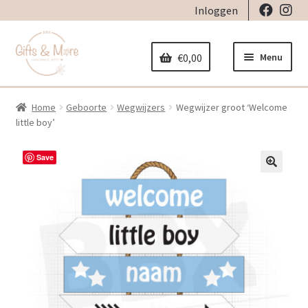
Inloggen
Ga
Ga
door
naar
Menu
€
0,00
naar
de
navigatie
inhoud
Home
Geboorte
Wegwijzers
Wegwijzer groot ‘Welcome
Home
little boy’
Subme
Decoratie
Save
uitvou
Subme
🔍
Geboorte
uitvou
Subme
Stickers
uitvou
Subme
Strijkapplicaties
uitvou
Subme
Tassen