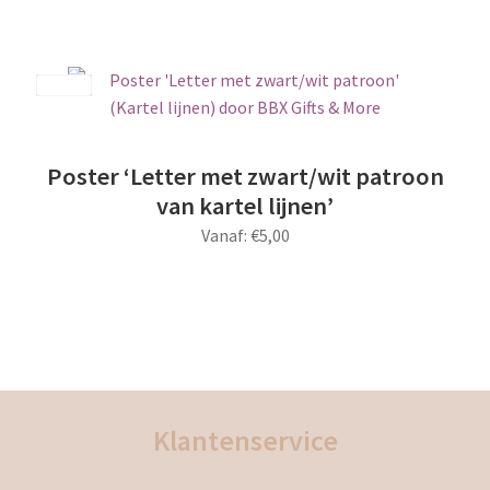
Dit
product
heeft
meerdere
Save
variaties.
Deze
optie
Poster ‘Letter met zwart/wit patroon
kan
van kartel lijnen’
gekozen
Vanaf:
€
5,00
worden
op
Dit
de
product
productpagina
heeft
meerdere
variaties.
Deze
Klantenservice
optie
kan