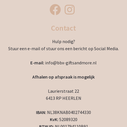
Contact
Hulp nodig?
Stuur een e-mail of stuur ons een bericht op Social Media.
E-mail:
info@bbx-giftsandmore.nl
Afhalen op afspraak is mogelijk
Laurierstraat 22
6413 RP HEERLEN
IBAN:
NL38KNAB0402744330
KvK:
52089320
BTW ID:
NL001794110B91