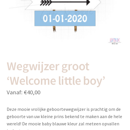
uitvou
Subme
Thema’s
uitvou
Wegwijzer groot
‘Welcome little boy’
Vanaf:
€
40,00
Deze mooie vrolijke geboortewegwijzer is prachtig om de
geboorte van uw kleine prins bekend te maken aan de hele
wereld! De mooie baby blauwe kleur zal meteen opvallen