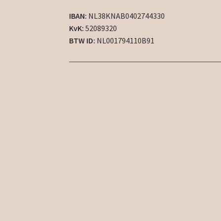
IBAN:
NL38KNAB0402744330
KvK:
52089320
BTW ID:
NL001794110B91