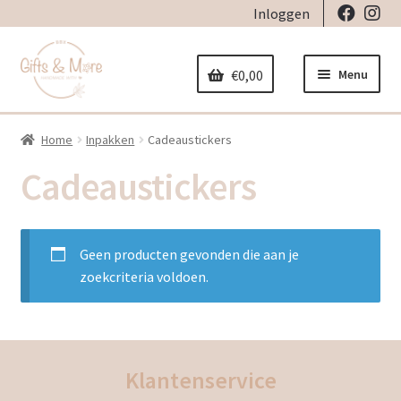
Inloggen
Ga
Ga
door
naar
Menu
€
0,00
naar
de
navigatie
inhoud
Home
Inpakken
Cadeaustickers
Home
Cadeaustickers
Subme
Decoratie
uitvou
Subme
Geboorte
Geen producten gevonden die aan je
uitvou
zoekcriteria voldoen.
Subme
Stickers
uitvou
Subme
Strijkapplicaties
uitvou
Klantenservice
Subme
Tassen