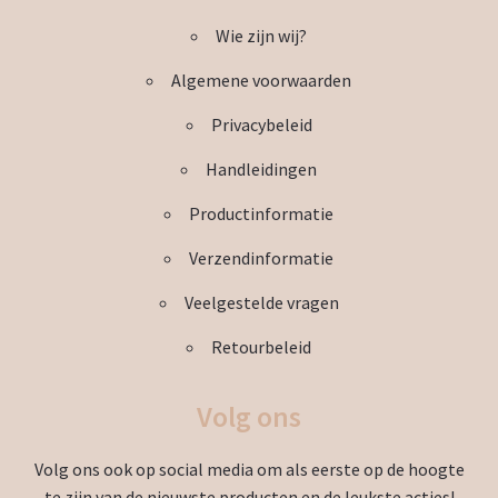
uitvou
Subme
Wie zijn wij?
Thema’s
uitvou
Algemene voorwaarden
Privacybeleid
Handleidingen
Productinformatie
Verzendinformatie
Veelgestelde vragen
Retourbeleid
Volg ons
Volg ons ook op social media om als eerste op de hoogte
te zijn van de nieuwste producten en de leukste acties!