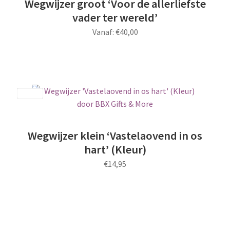
Wegwijzer groot ‘Voor de allerliefste
gekozen
vader ter wereld’
worden
Vanaf:
€
40,00
op
de
Dit
productpagina
product
heeft
meerdere
Save
variaties.
Deze
optie
Wegwijzer klein ‘Vastelaovend in os
kan
hart’ (Kleur)
gekozen
€
14,95
worden
op
de
productpagina