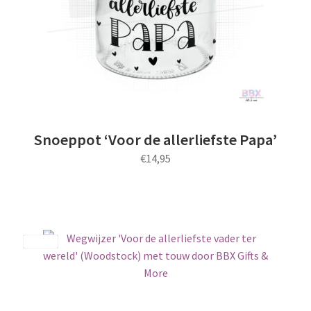
Snoeppot ‘Voor de allerliefste Papa’
€
14,95
Dit
product
heeft
meerdere
Save
variaties.
Deze
optie
kan