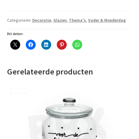
"World's
Best
Mom"
Categorieën:
Decoratie
,
Glazen
,
Thema's
,
Vader & Moederdag
aantal
Dit delen:
Gerelateerde producten
Save