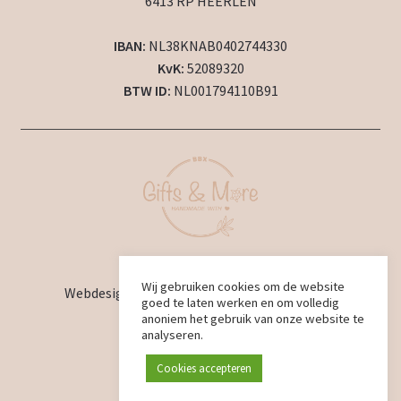
6413 RP HEERLEN
IBAN:
NL38KNAB0402744330
KvK:
52089320
BTW ID:
NL001794110B91
2024 © BBX Gifts & More
Wij gebruiken cookies om de website
Webdesign en ontwikkeling door
BBX Design
goed te laten werken en om volledig
anoniem het gebruik van onze website te
analyseren.
Cookies accepteren