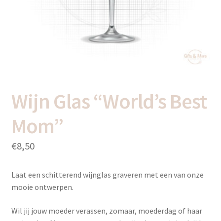
uitvou
Subme
Thema’s
uitvou
Wijn Glas “World’s Best
Mom”
€
8,50
Laat een schitterend wijnglas graveren met een van onze
mooie ontwerpen.
Wil jij jouw moeder verassen, zomaar, moederdag of haar