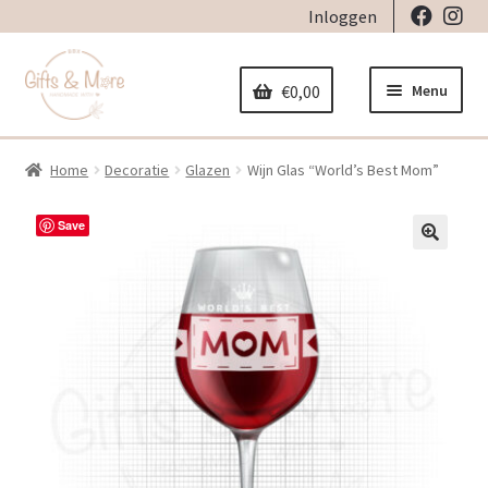
Inloggen
Ga
Ga
door
naar
Menu
€
0,00
naar
de
navigatie
inhoud
Home
Decoratie
Glazen
Wijn Glas “World’s Best Mom”
Home
Subme
Save
Decoratie
uitvou
🔍
Subme
Geboorte
uitvou
Subme
Stickers
uitvou
Subme
Strijkapplicaties
uitvou
Subme
Tassen