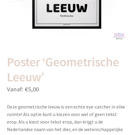
uitvou
Subme
Thema’s
uitvou
Poster ‘Geometrische
Leeuw’
Vanaf:
€
5,00
Deze geometrische leeuw is een echte eye-catcher in elke
ruimte! Als optie kunt u kiezen voor wel of geen tekst
erop. Als u kiest voor tekst erop, dan krijgt u de
Nederlandse naam van het dier, en de wetenschappelijke