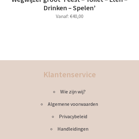
Drinken – Spelen’
Vanaf:
€
40,00
Dit
product
heeft
meerdere
variaties.
Deze
Klantenservice
optie
kan
Wie zijn wij?
gekozen
worden
Algemene voorwaarden
op
de
Privacybeleid
productpagina
Handleidingen