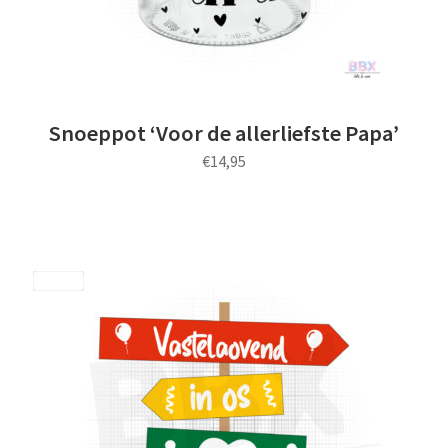
Snoeppot ‘Voor de allerliefste Papa’
€
14,95
Dit
product
heeft
meerdere
Save
variaties.
Deze
optie
kan
gekozen
worden