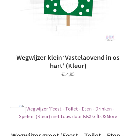
op
de
productpagina
Wegwijzer klein ‘Vastelaovend in os
hart’ (Kleur)
€
14,95
Save
Wegwijzer groot ‘Feest – Toilet – Eten –