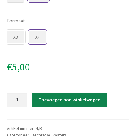
Formaat
A3
A4
€
5,00
Poster
Toevoegen aan winkelwagen
'Geometrische
Leeuw'
aantal
Artikelnummer:
N/B
Categorieën:
Decoratie
,
Posters