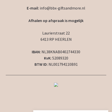
E-mail:
info@bbx-giftsandmore.nl
Afhalen op afspraak is mogelijk
Laurierstraat 22
6413 RP HEERLEN
IBAN:
NL38KNAB0402744330
KvK:
52089320
BTW ID:
NL001794110B91