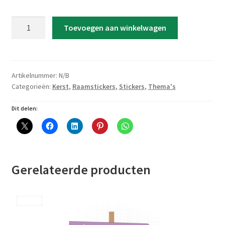
Raamsticker
Toevoegen aan winkelwagen
'Merry
Christmas
-
Geometrische
Artikelnummer:
N/B
Kerstboom'
Categorieën:
Kerst
,
Raamstickers
,
Stickers
,
Thema's
aantal
Dit delen:
Gerelateerde producten
Save