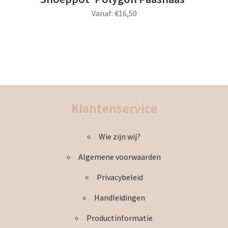
Vanaf:
€
16,50
Dit
product
heeft
meerdere
variaties.
Deze
Klantenservice
optie
kan
Wie zijn wij?
gekozen
worden
Algemene voorwaarden
op
de
Privacybeleid
productpagina
Handleidingen
Productinformatie