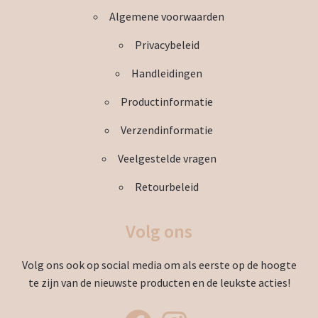
worden
Algemene voorwaarden
op
de
Privacybeleid
productpagina
Handleidingen
Productinformatie
Verzendinformatie
Veelgestelde vragen
Retourbeleid
Volg ons
Volg ons ook op social media om als eerste op de hoogte
te zijn van de nieuwste producten en de leukste acties!