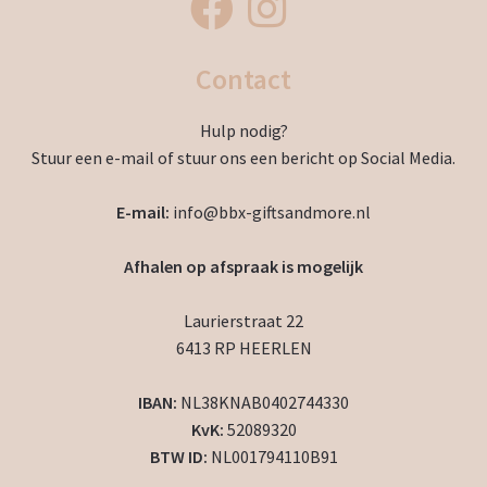
Contact
Hulp nodig?
Stuur een e-mail of stuur ons een bericht op Social Media.
E-mail:
info@bbx-giftsandmore.nl
Afhalen op afspraak is mogelijk
Laurierstraat 22
6413 RP HEERLEN
IBAN:
NL38KNAB0402744330
KvK:
52089320
BTW ID:
NL001794110B91