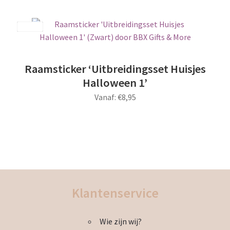
product
de
heeft
productpagina
meerdere
Save
variaties.
Deze
optie
Raamsticker ‘Uitbreidingsset Huisjes
kan
Halloween 1’
gekozen
Vanaf:
€
8,95
worden
op
Dit
de
product
productpagina
heeft
meerdere
variaties.
Deze
Klantenservice
optie
kan
Wie zijn wij?
gekozen