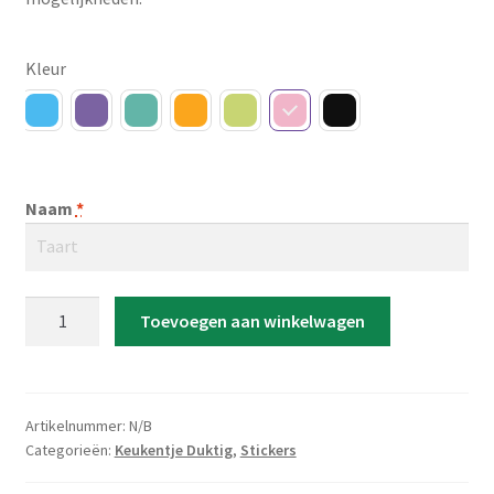
Kleur
Naam
*
Stickerset
Toevoegen aan winkelwagen
Keukentje
Duktig
'Miss
Taart'
Artikelnummer:
N/B
aantal
Categorieën:
Keukentje Duktig
,
Stickers