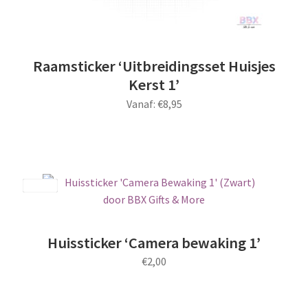
Raamsticker ‘Uitbreidingsset Huisjes
Kerst 1’
Vanaf:
€
8,95
Dit
product
heeft
meerdere
Save
variaties.
Deze
optie
Huissticker ‘Camera bewaking 1’
kan
€
2,00
gekozen
worden
Dit
op