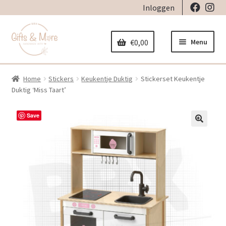
Inloggen
Ga
Ga
door
naar
Menu
€
0,00
naar
de
navigatie
inhoud
Home
Stickers
Keukentje Duktig
Stickerset Keukentje
Home
Duktig ‘Miss Taart’
Subme
Decoratie
Save
uitvou
Subme
🔍
Geboorte
uitvou
Subme
Stickers
uitvou
Subme
Strijkapplicaties
uitvou
Subme
Tassen