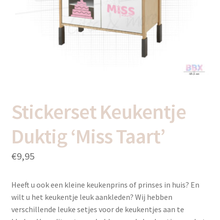
uitvou
Subme
Thema’s
uitvou
Stickerset Keukentje
Duktig ‘Miss Taart’
€
9,95
Heeft u ook een kleine keukenprins of prinses in huis? En
wilt u het keukentje leuk aankleden? Wij hebben
verschillende leuke setjes voor de keukentjes aan te