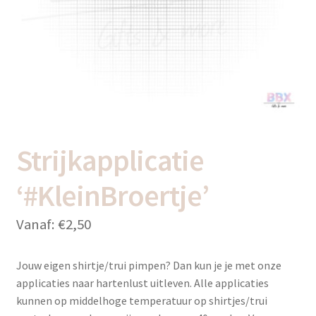
uitvou
Subme
Thema’s
uitvou
Strijkapplicatie
‘#KleinBroertje’
Vanaf:
€
2,50
Jouw eigen shirtje/trui pimpen? Dan kun je je met onze
applicaties naar hartenlust uitleven. Alle applicaties
kunnen op middelhoge temperatuur op shirtjes/trui