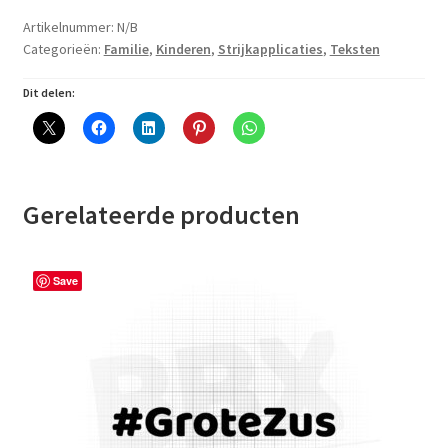
Artikelnummer:
N/B
Categorieën:
Familie
,
Kinderen
,
Strijkapplicaties
,
Teksten
Dit delen:
Gerelateerde producten
Save