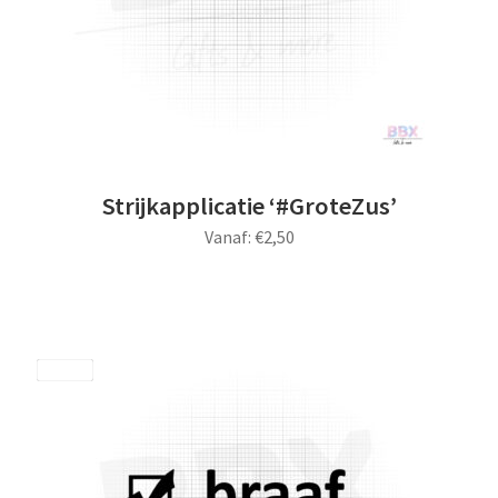
Strijkapplicatie ‘#GroteZus’
Vanaf:
€
2,50
Dit
product
heeft
meerdere
Save
variaties.
Deze
optie
kan