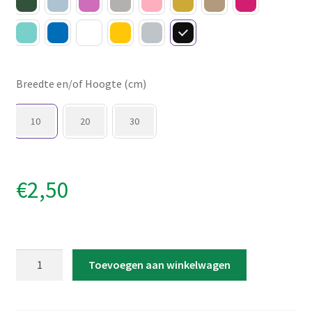
Breedte en/of Hoogte (cm)
10
20
30
€
2,50
Strijkapplicatie
Toevoegen aan winkelwagen
'#KleinBroertje'
aantal