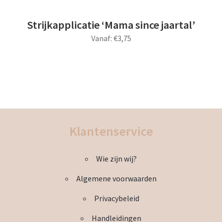
Deze
optie
Strijkapplicatie ‘Mama since jaartal’
kan
Vanaf:
€
3,75
gekozen
worden
Dit
op
product
de
heeft
productpagina
meerdere
variaties.
Deze
Klantenservice
optie
kan
Wie zijn wij?
gekozen
worden
Algemene voorwaarden
op
de
Privacybeleid
productpagina
Handleidingen