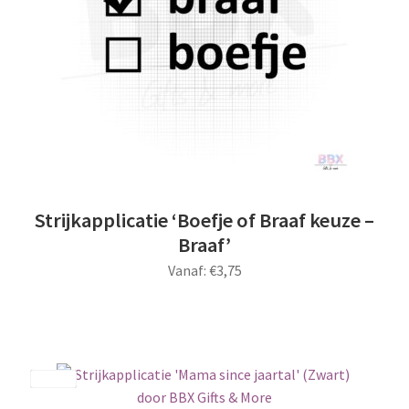
gekozen
worden
op
de
productpagina
Strijkapplicatie ‘Boefje of Braaf keuze –
Braaf’
Vanaf:
€
3,75
Dit
product
heeft
meerdere
Save
variaties.