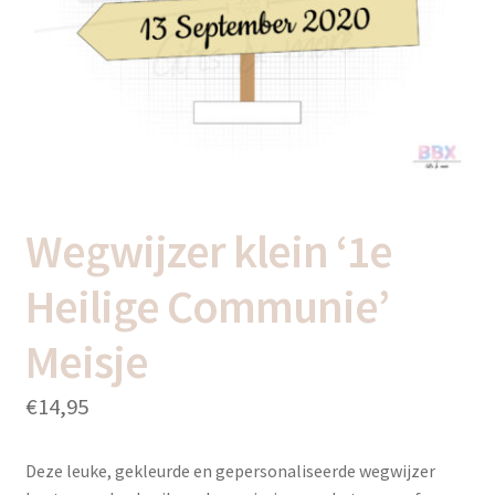
uitvou
Subme
Thema’s
uitvou
Wegwijzer klein ‘1e
Heilige Communie’
Meisje
€
14,95
Deze leuke, gekleurde en gepersonaliseerde wegwijzer