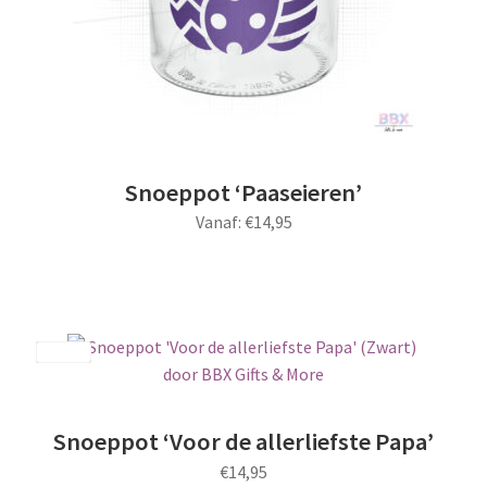
de
productpagina
Snoeppot ‘Paaseieren’
Vanaf:
€
14,95
Dit
product
heeft
meerdere
Save
variaties.
Deze
optie
Snoeppot ‘Voor de allerliefste Papa’
kan
€
14,95
gekozen