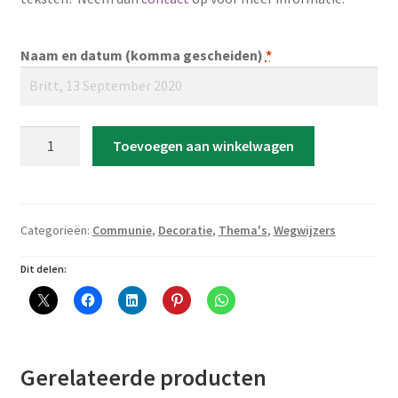
Naam en datum (komma gescheiden)
*
Wegwijzer
Toevoegen aan winkelwagen
klein
'1e
Heilige
Communie'
Categorieën:
Communie
,
Decoratie
,
Thema's
,
Wegwijzers
Meisje
aantal
Dit delen:
Gerelateerde producten