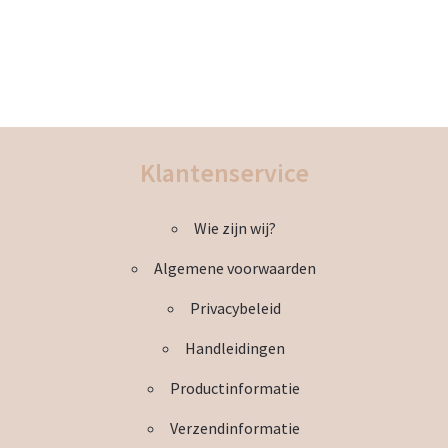
worden
Dit
op
product
de
heeft
productpagina
meerdere
variaties.
Deze
Klantenservice
optie
kan
Wie zijn wij?
gekozen
worden
Algemene voorwaarden
op
de
Privacybeleid
productpagina
Handleidingen
Productinformatie
Verzendinformatie