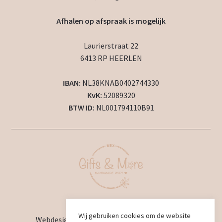
Afhalen op afspraak is mogelijk
Laurierstraat 22
6413 RP HEERLEN
IBAN:
NL38KNAB0402744330
KvK:
52089320
BTW ID:
NL001794110B91
2024 © BBX Gifts & More
Wij gebruiken cookies om de website
Webdesign en ontwikkeling door
BBX Design