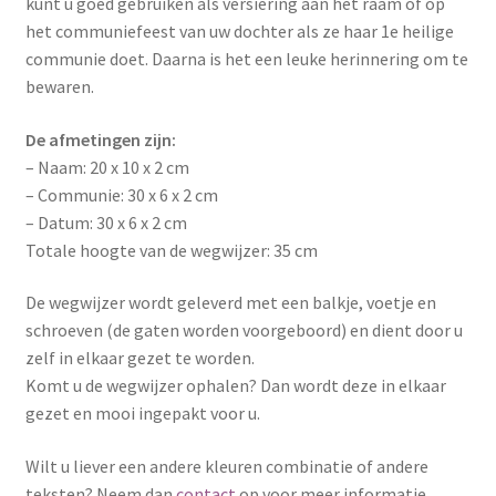
kunt u goed gebruiken als versiering aan het raam of op
het communiefeest van uw dochter als ze haar 1e heilige
communie doet. Daarna is het een leuke herinnering om te
bewaren.
De afmetingen zijn:
– Naam: 20 x 10 x 2 cm
– Communie: 30 x 6 x 2 cm
– Datum: 30 x 6 x 2 cm
Totale hoogte van de wegwijzer: 35 cm
De wegwijzer wordt geleverd met een balkje, voetje en
schroeven (de gaten worden voorgeboord) en dient door u
zelf in elkaar gezet te worden.
Komt u de wegwijzer ophalen? Dan wordt deze in elkaar
gezet en mooi ingepakt voor u.
Wilt u liever een andere kleuren combinatie of andere
teksten? Neem dan
contact
op voor meer informatie.