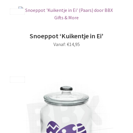
Save
Snoeppot ‘Kuikentje in Ei’
Vanaf:
€
14,95
Dit
product
heeft
meerdere
Save
variaties.
Deze
optie
kan
gekozen
worden
op