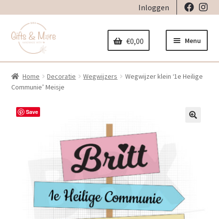
Inloggen
Ga
Ga
door
naar
Menu
€
0,00
naar
de
navigatie
inhoud
Home
Decoratie
Wegwijzers
Wegwijzer klein ‘1e Heilige
Home
Communie’ Meisje
Subme
Decoratie
Save
uitvou
Subme
🔍
Geboorte
uitvou
Subme
Stickers
uitvou
Subme
Strijkapplicaties
uitvou
Subme
Tassen