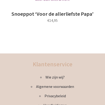
variaties.
Deze
optie
Snoeppot ‘Voor de allerliefste Papa’
kan
€
14,95
gekozen
worden
Dit
op
product
de
heeft
productpagina
meerdere
variaties.
Deze
Klantenservice
optie
kan
Wie zijn wij?
gekozen
worden
Algemene voorwaarden
op
de
Privacybeleid
productpagina