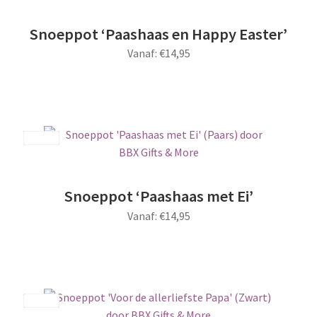
Snoeppot ‘Paashaas en Happy Easter’
Vanaf:
€
14,95
Dit
product
heeft
meerdere
Save
variaties.
Deze
optie
Snoeppot ‘Paashaas met Ei’
kan
Vanaf:
€
14,95
gekozen
worden
Dit
op
product
de
heeft
productpagina
meerdere
Save