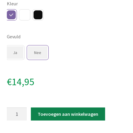
Kleur
Gevuld
Ja
Nee
€
14,95
Snoeppot
Toevoegen aan winkelwagen
'Vrolijk
Pasen'
aantal