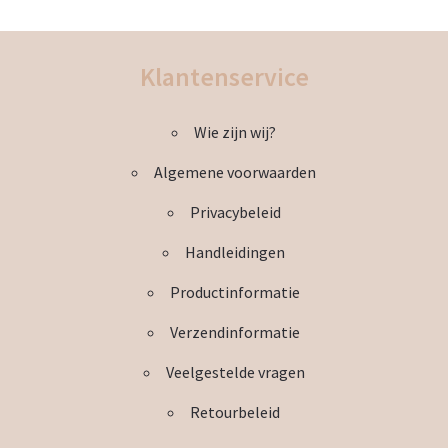
meerdere
variaties.
Deze
Klantenservice
optie
kan
Wie zijn wij?
gekozen
worden
Algemene voorwaarden
op
de
Privacybeleid
productpagina
Handleidingen
Productinformatie
Verzendinformatie
Veelgestelde vragen
Retourbeleid