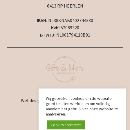
6413 RP HEERLEN
IBAN:
NL38KNAB0402744330
KvK:
52089320
BTW ID:
NL001794110B91
2024 © BBX Gifts & More
Wij gebruiken cookies om de website
Webdesign en ontwikkeling door
BBX Design
goed te laten werken en om volledig
anoniem het gebruik van onze website te
analyseren.
Cookies accepteren