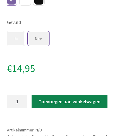
Gevuld
Ja
Nee
€
14,95
Snoeppot
Toevoegen aan winkelwagen
'Paaseieren'
aantal
Artikelnummer:
N/B