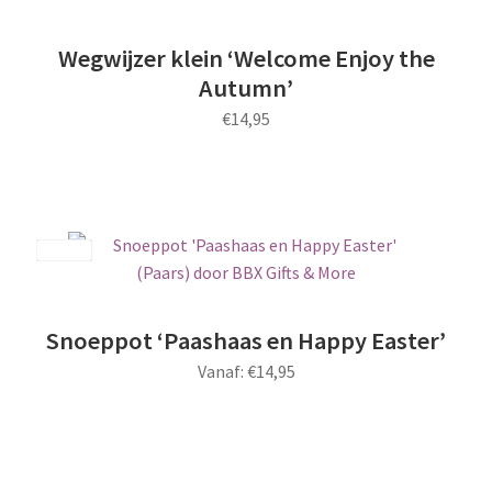
Wegwijzer klein ‘Welcome Enjoy the
Autumn’
€
14,95
Save
Snoeppot ‘Paashaas en Happy Easter’
Vanaf:
€
14,95
Dit
product
heeft