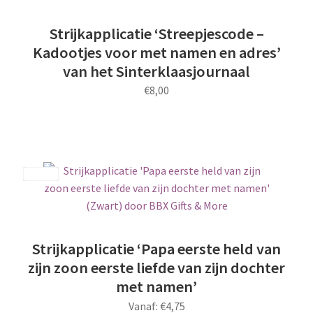
kan
gekozen
Strijkapplicatie ‘Streepjescode –
worden
Kadootjes voor met namen en adres’
op
van het Sinterklaasjournaal
de
€
8,00
productpagina
Dit
product
heeft
meerdere
Save
variaties.
Deze
optie
kan
Strijkapplicatie ‘Papa eerste held van
gekozen
zijn zoon eerste liefde van zijn dochter
worden
met namen’
op
Vanaf:
€
4,75
de