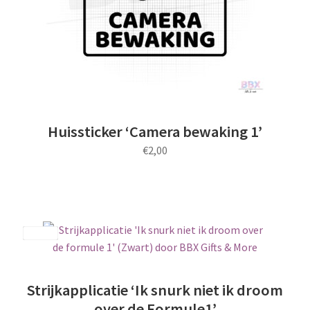
op
de
productpagina
Huissticker ‘Camera bewaking 1’
€
2,00
Dit
product
heeft
meerdere
Save
variaties.
Deze
optie
Strijkapplicatie ‘Ik snurk niet ik droom
kan
over de Formule1’