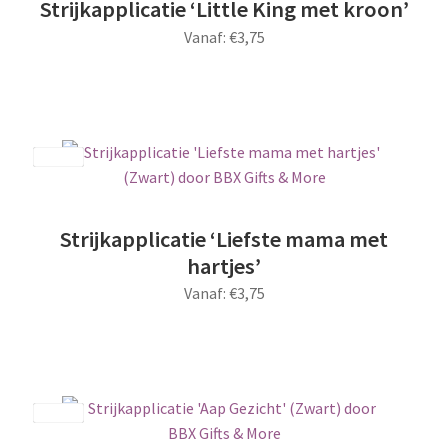
optie
Strijkapplicatie ‘Little King met kroon’
kan
Vanaf:
€
3,75
gekozen
worden
Dit
op
product
de
heeft
productpagina
meerdere
Save
variaties.
Deze
optie
Strijkapplicatie ‘Liefste mama met
kan
hartjes’
gekozen
Vanaf:
€
3,75
worden
op
Dit
de
product
productpagina
heeft
meerdere
Save
variaties.