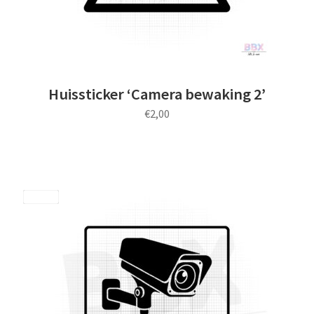
productpagina
Huissticker ‘Camera bewaking 2’
€
2,00
Dit
product
heeft
meerdere
Save
variaties.
Deze
optie
kan
gekozen
worden