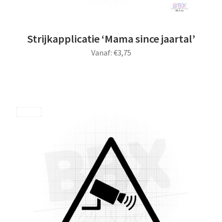
Strijkapplicatie ‘Mama since jaartal’
Vanaf:
€
3,75
Dit
product
heeft
meerdere
Save
variaties.
Deze
optie
kan
gekozen
worden
op
de