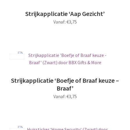
Deze
optie
Strijkapplicatie ‘Aap Gezicht’
kan
Vanaf:
€
3,75
gekozen
worden
Dit
op
product
de
heeft
productpagina
meerdere
Save
variaties.
Deze
optie
Strijkapplicatie ‘Boefje of Braaf keuze –
kan
Braaf’
gekozen
Vanaf:
€
3,75
worden
op
Dit
de
product
productpagina
heeft