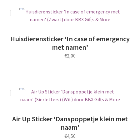
productpagina
heeft
meerdere
Save
variaties.
Deze
optie
Huisdierensticker ‘In case of emergency
kan
met namen’
gekozen
€
2,00
worden
op
Dit
de
product
productpagina
heeft
meerdere
Save
variaties.
Deze
optie
Air Up Sticker ‘Danspoppetje klein met
kan
naam’
gekozen
€
4,50
worden