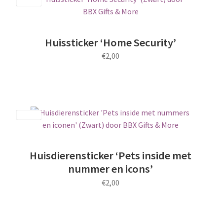
meerdere
Save
variaties.
Deze
optie
Huissticker ‘Home Security’
kan
€
2,00
gekozen
worden
Dit
op
product
de
heeft
productpagina
meerdere
Save
variaties.
Deze
optie
Huisdierensticker ‘Pets inside met
kan
nummer en icons’
gekozen
€
2,00
worden
op
Dit
de
product