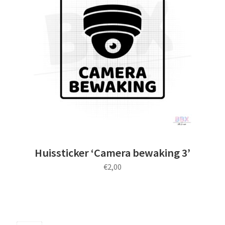
uitvou
Subme
Thema’s
uitvou
Huissticker ‘Camera bewaking 3’
€
2,00
Dit
product
heeft