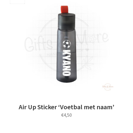
meerdere
Save
variaties.
Deze
optie
kan
gekozen
worden
op
de
productpagina
Air Up Sticker ‘Voetbal met naam’
€
4,50
Dit