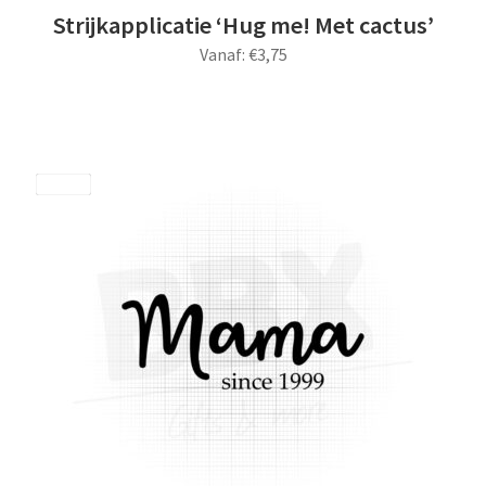
Strijkapplicatie ‘Hug me! Met cactus’
Vanaf:
€
3,75
Dit
product
heeft
meerdere
Save
variaties.
Deze
optie
kan
gekozen
worden
op
de
productpagina