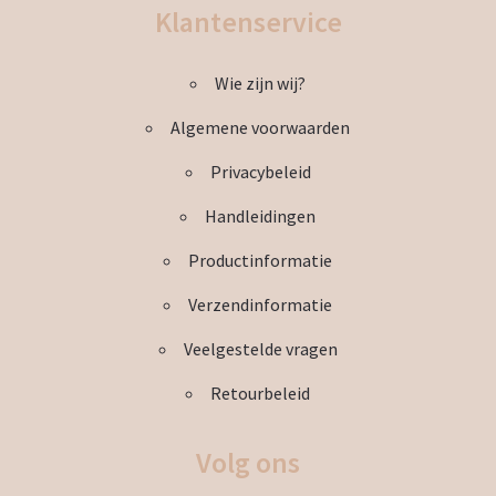
Deze
Klantenservice
optie
kan
Wie zijn wij?
gekozen
worden
Algemene voorwaarden
op
de
Privacybeleid
productpagina
Handleidingen
Productinformatie
Verzendinformatie
Veelgestelde vragen
Retourbeleid
Volg ons