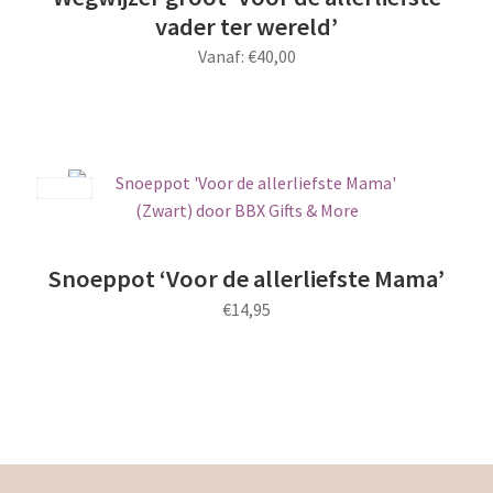
gekozen
vader ter wereld’
worden
Vanaf:
€
40,00
op
de
Dit
productpagina
product
heeft
meerdere
Save
variaties.
Deze
optie
Snoeppot ‘Voor de allerliefste Mama’
kan
€
14,95
gekozen
worden
Dit
op
product
de
heeft
productpagina
meerdere
variaties.