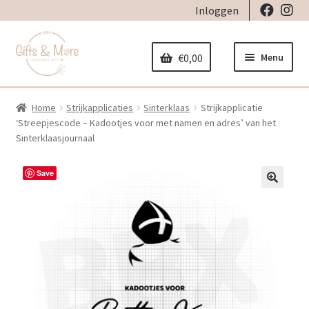
Inloggen
Ga
Ga
door
naar
Menu
€
0,00
naar
de
navigatie
inhoud
Home
Strijkapplicaties
Sinterklaas
Strijkapplicatie
Home
‘Streepjescode – Kadootjes voor met namen en adres’ van het
Sinterklaasjournaal
Subme
Decoratie
uitvou
Save
Subme
Geboorte
🔍
uitvou
Subme
Stickers
uitvou
Subme
Strijkapplicaties
uitvou
Subme
Tassen