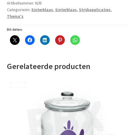
voor
Artikelnummer:
N/B
met
Categorieën:
Sinterklaas
,
Sinterklaas
,
Strijkapplicaties
,
namen
Thema's
en
Dit delen:
adres’
van
het
Sinterklaasjournaal
aantal
Gerelateerde producten
Save