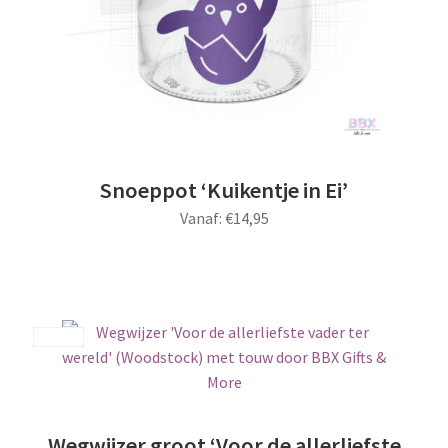
Snoeppot ‘Kuikentje in Ei’
Vanaf:
€
14,95
Dit
product
heeft
meerdere
Save
variaties.
Deze
optie
kan
Wegwijzer groot ‘Voor de allerliefste