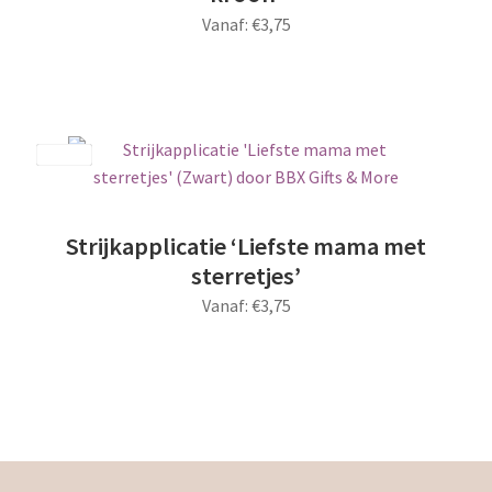
gekozen
Vanaf:
€
3,75
worden
op
Dit
de
product
productpagina
heeft
meerdere
Save
variaties.
Deze
optie
Strijkapplicatie ‘Liefste mama met
kan
sterretjes’
gekozen
Vanaf:
€
3,75
worden
op
Dit
de
product
productpagina
heeft
meerdere
variaties.
Deze