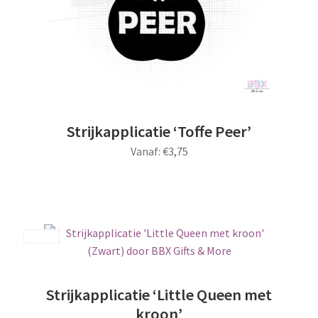
Strijkapplicatie ‘Toffe Peer’
Vanaf:
€
3,75
Dit
product
heeft
meerdere
Save
variaties.
Deze
optie
Strijkapplicatie ‘Little Queen met
kan
kroon’