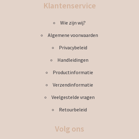
Klantenservice
optie
kan
Wie zijn wij?
gekozen
worden
Algemene voorwaarden
op
de
Privacybeleid
productpagina
Handleidingen
Productinformatie
Verzendinformatie
Veelgestelde vragen
Retourbeleid
Volg ons