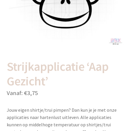
uitvou
Subme
Thema’s
uitvou
Strijkapplicatie ‘Aap
Gezicht’
Vanaf:
€
3,75
Jouw eigen shirtje/trui pimpen? Dan kun je je met onze
applicaties naar hartenlust uitleven. Alle applicaties
kunnen op middelhoge temperatuur op shirtjes/trui