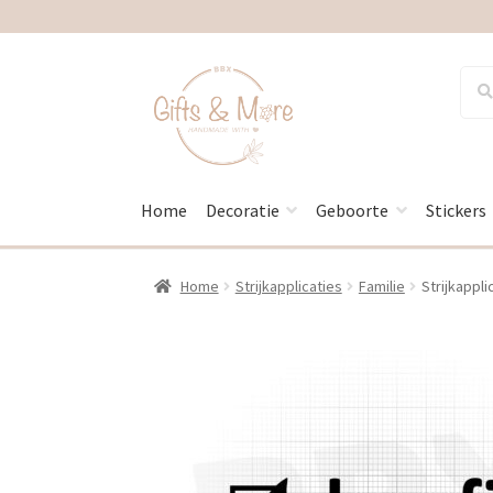
Ga
Ga
Zoek
Zoek
naar:
door
naar
naar
de
navigatie
inhoud
Home
Decoratie
Geboorte
Stickers
Home
Strijkapplicaties
Familie
Strijkappli