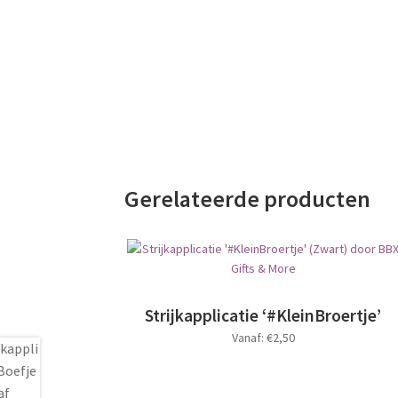
Gerelateerde producten
Strijkapplicatie ‘#KleinBroertje’
Vanaf:
€
2,50
Dit
product