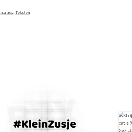
licaties
,
Teksten