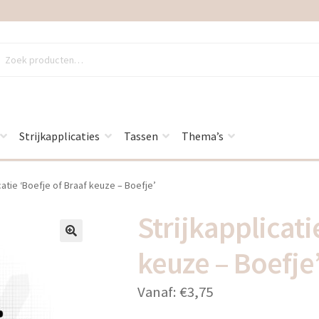
en
en
Strijkapplicaties
Tassen
Thema’s
catie ‘Boefje of Braaf keuze – Boefje’
Strijkapplicati
🔍
keuze – Boefje
Vanaf:
€
3,75