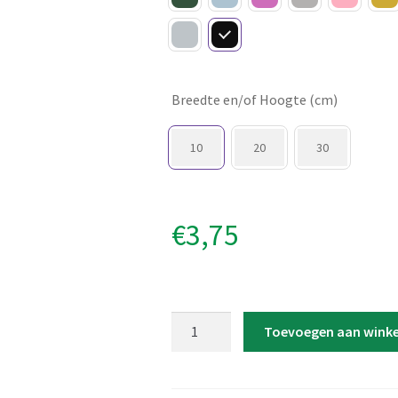
Breedte en/of Hoogte (cm)
10
20
30
€
3,75
Strijkapplicatie
Toevoegen aan wink
'Boefje
of
Braaf