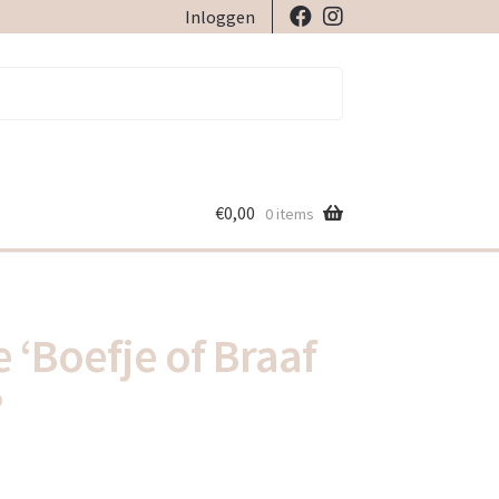
Inloggen
€
0,00
0 items
e ‘Boefje of Braaf
’