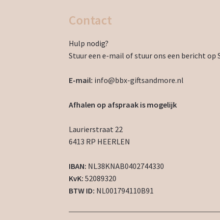
Contact
Hulp nodig?
Stuur een e-mail of stuur ons een bericht op 
E-mail:
info@bbx-giftsandmore.nl
Afhalen op afspraak is mogelijk
Laurierstraat 22
6413 RP HEERLEN
IBAN:
NL38KNAB0402744330
KvK:
52089320
BTW ID:
NL001794110B91