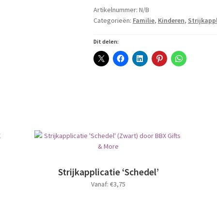
keuze
Artikelnummer:
N/B
-
Categorieën:
Familie
,
Kinderen
,
Strijkapp
Boefje'
Dit delen:
aantal
Strijkapplicatie ‘Schedel’
Vanaf:
€
3,75
Dit
product