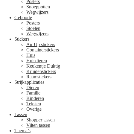
Posters
Snoeppotten
Wegwijzers
Geboorte
Posters
Stoelen
Wegwijzers
Stickers
Air Up stickers
Containerstickers
Huis
Huisdieren
Keukentje Duktig
Kruidenstickers
Raamstickers
Strijkapplicaties
Dieren
Familie
Kinderen
Teksten
Overige
Tassen
Shopper tassen
Vilten tassen
Thema’s