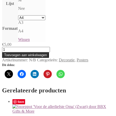
Lijst
Nee
A3
Formaat
A4
Wissen
€
5,00
Poster
'Geometrische
Toevoegen aan winkelwagen
Gekko'
Artikelnummer:
N/B
Categorieën:
Decoratie
,
Posters
aantal
Dit delen:
Gerelateerde producten
Save