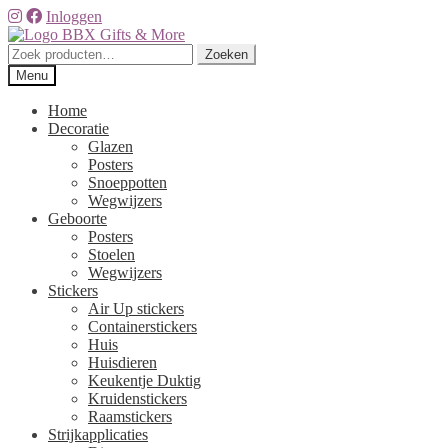
Inloggen
Ga
Ga
door
naar
Zoeken
Zoeken
naar
de
naar:
Menu
navigatie
inhoud
Home
Decoratie
Glazen
Posters
Snoeppotten
Wegwijzers
Geboorte
Posters
Stoelen
Wegwijzers
Stickers
Air Up stickers
Containerstickers
Huis
Huisdieren
Keukentje Duktig
Kruidenstickers
Raamstickers
Strijkapplicaties