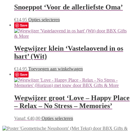
Snoeppot ‘Voor de allerliefste Oma’
Dit
€
14,95
Opties selecteren
product
Save
heeft
meerdere
variaties.
Deze
Wegwijzer klein ‘Vastelaovend in os
optie
hart’ (Wit)
kan
gekozen
worden
€
14,95
Toevoegen aan winkelwagen
op
Save
de
productpagina
Wegwijzer groot ‘Love – Happy Place
– Relax – No Stress – Memories’
Dit
Vanaf:
€
40,00
Opties selecteren
product
heeft