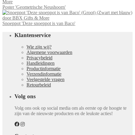
meerdere
Poster 'Geometrische Neushoorn'
variaties.
Deze
optie
Snoeppot 'Deze snoeppot is van Baco'
kan
gekozen
Klantenservice
worden
op
de
Wie zijn wij?
productpagina
Algemene voorwaarden
Privacybeleid
Handleidingen
Productinformatie
Verzendinformatie
Veelgestelde vragen
Retourbeleid
Volg ons
Volg ons ook op social media om als eerste op de hoogte te
zijn van de nieuwste producten en de leukste acties!