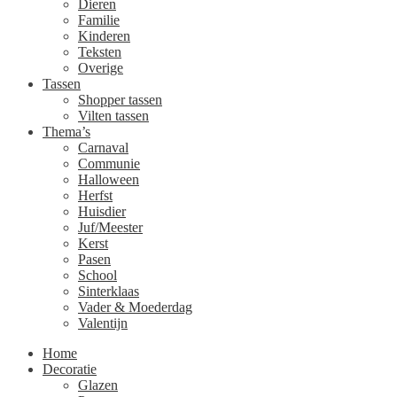
Dieren
Familie
Kinderen
Teksten
Overige
Tassen
Shopper tassen
Vilten tassen
Thema’s
Carnaval
Communie
Halloween
Herfst
Huisdier
Juf/Meester
Kerst
Pasen
School
Sinterklaas
Vader & Moederdag
Valentijn
Home
Decoratie
Glazen