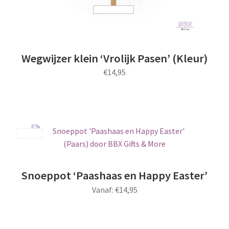
Wegwijzer klein ‘Vrolijk Pasen’ (Kleur)
€
14,95
Save
Snoeppot ‘Paashaas en Happy Easter’
Vanaf:
€
14,95
Dit
product