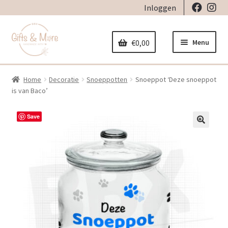
Inloggen
Ga
Ga
door
naar
Menu
€
0,00
naar
de
navigatie
inhoud
Home
Decoratie
Snoeppotten
Snoeppot ‘Deze snoeppot
Home
is van Baco’
Subme
Decoratie
Save
uitvou
Subme
🔍
Geboorte
uitvou
Subme
Stickers
uitvou
Subme
Strijkapplicaties
uitvou
Subme
Tassen