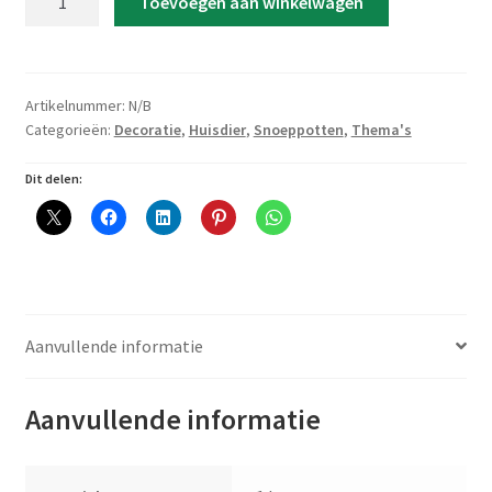
Toevoegen aan winkelwagen
'Deze
snoeppot
is
van
Artikelnummer:
N/B
Baco'
Categorieën:
Decoratie
,
Huisdier
,
Snoeppotten
,
Thema's
aantal
Dit delen:
Aanvullende informatie
Aanvullende informatie