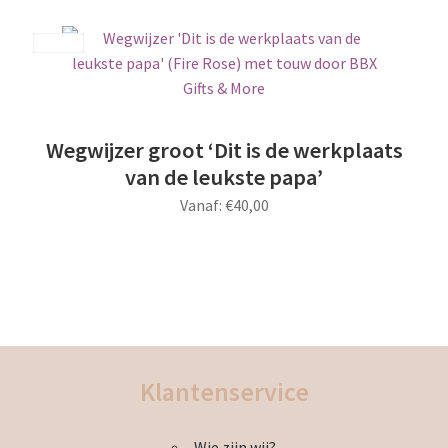
heeft
meerdere
Save
variaties.
Deze
optie
kan
Wegwijzer groot ‘Dit is de werkplaats
gekozen
van de leukste papa’
worden
Vanaf:
€
40,00
op
de
Dit
productpagina
product
heeft
meerdere
variaties.
Deze
Klantenservice
optie
kan
Wie zijn wij?
gekozen