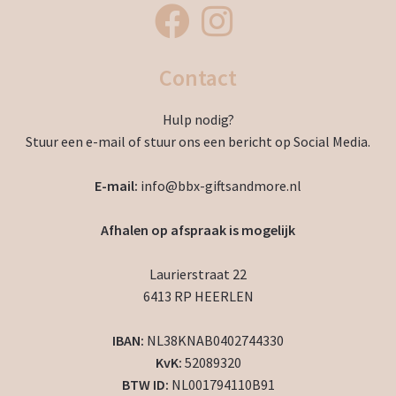
Contact
Hulp nodig?
Stuur een e-mail of stuur ons een bericht op Social Media.
E-mail:
info@bbx-giftsandmore.nl
Afhalen op afspraak is mogelijk
Laurierstraat 22
6413 RP HEERLEN
IBAN:
NL38KNAB0402744330
KvK:
52089320
BTW ID:
NL001794110B91