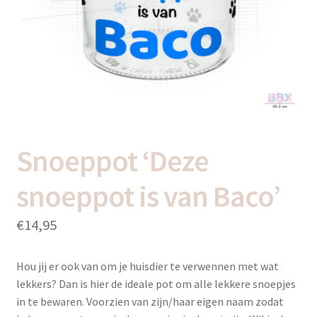
uitvou
Subme
Thema’s
uitvou
Snoeppot ‘Deze
snoeppot is van Baco’
€
14,95
Hou jij er ook van om je huisdier te verwennen met wat
lekkers? Dan is hier de ideale pot om alle lekkere snoepjes
in te bewaren. Voorzien van zijn/haar eigen naam zodat