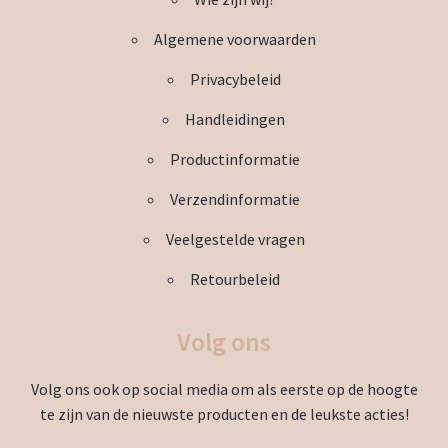
worden
Algemene voorwaarden
op
de
Privacybeleid
productpagina
Handleidingen
Productinformatie
Verzendinformatie
Veelgestelde vragen
Retourbeleid
Volg ons
Volg ons ook op social media om als eerste op de hoogte
te zijn van de nieuwste producten en de leukste acties!