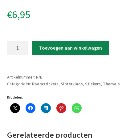
€
6,95
Raamsticker
Toevoegen aan winkelwagen
'Uitbreidingsset
Huisjes
Sinterklaas
1'
Artikelnummer:
N/B
aantal
Categorieën:
Raamstickers
,
Sinterklaas
,
Stickers
,
Thema's
Dit delen:
Gerelateerde producten