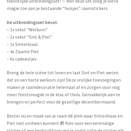
feestelijke uitbreidingsset! ✨ Met deze set voeg je extra
magie toe aan je bestaande “huisjes” raamstickers.
De uitbreidingsset bevat:
– 1x tekst “Welkom”
– 1x tekst “Sint & Piet”
– 1x Sinterklaas
– 4x Zwarte Piet
– 6x cadeautjes
Breng de hele scène tot leven en laat Sint en Piet weten
dat ze van harte welkom zijn! Deze vrolijke toevoegingen
maken je raamdecoratie helemaal af en zorgen voor nog
meer feestvreugde in de klas of thuis. Gemakkelijk aan te
brengen en perfect voor de gezellige decembermaand.
Bestel nu en maak van je raam dé plek waar Sinterklaas en
Piet niet omheen kunnen! 🎁 Kies voor een eenmalige
sticker of een herbruikbare versie zodat jullie de sticker elk