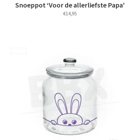
Snoeppot ‘Voor de allerliefste Papa’
€
14,95
Dit
product
heeft
meerdere
Save
variaties.
Deze
optie
kan
gekozen
worden
op
de
productpagina