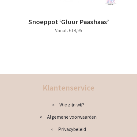
Snoeppot ‘Gluur Paashaas’
Vanaf:
€
14,95
Dit
product
heeft
meerdere
variaties.
Deze
Klantenservice
optie
kan
Wie zijn wij?
gekozen
worden
Algemene voorwaarden
op
de
Privacybeleid
productpagina