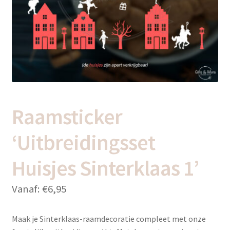
uitvou
Subme
Thema’s
uitvou
Raamsticker
‘Uitbreidingsset
Huisjes Sinterklaas 1’
Vanaf:
€
6,95
Maak je Sinterklaas-raamdecoratie compleet met onze