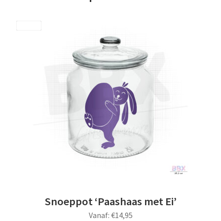
Save
Snoeppot ‘Paashaas met Ei’
Vanaf:
€
14,95