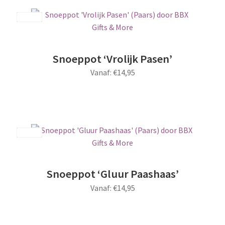
heeft
meerdere
Save
variaties.
Deze
optie
Snoeppot ‘Vrolijk Pasen’
kan
Vanaf:
€
14,95
gekozen
worden
Dit
op
product
de
heeft
productpagina
meerdere
Save
variaties.
Deze
optie
Snoeppot ‘Gluur Paashaas’
kan
Vanaf:
€
14,95
gekozen
worden
Dit
op
product