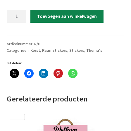
Raamsticker
Toevoegen aan winkelwagen
'Fijne
Feestdagen
-
Kerstboom
Artikelnummer:
N/B
van
Categorieën:
Kerst
,
Raamstickers
,
Stickers
,
Thema's
Figuurtjes'
Dit delen:
aantal
Gerelateerde producten
Save