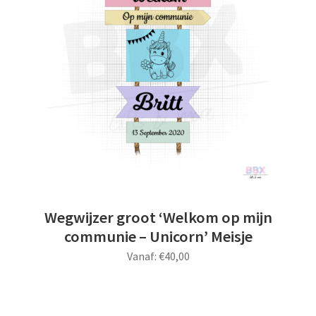
Wegwijzer groot ‘Welkom op mijn
communie – Unicorn’ Meisje
Vanaf:
€
40,00
Dit
product