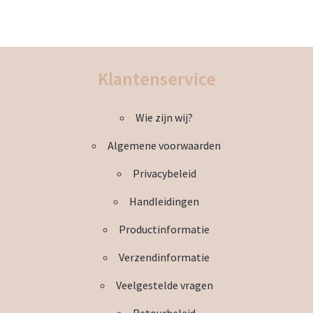
de
heeft
productpagina
meerdere
variaties.
Deze
Klantenservice
optie
kan
Wie zijn wij?
gekozen
worden
Algemene voorwaarden
op
de
Privacybeleid
productpagina
Handleidingen
Productinformatie
Verzendinformatie
Veelgestelde vragen