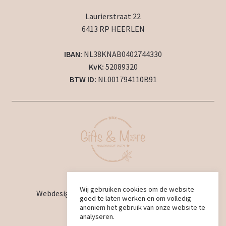
Laurierstraat 22
6413 RP HEERLEN
IBAN:
NL38KNAB0402744330
KvK:
52089320
BTW ID:
NL001794110B91
2024 © BBX Gifts & More
Wij gebruiken cookies om de website
Webdesign en ontwikkeling door
BBX Design
goed te laten werken en om volledig
anoniem het gebruik van onze website te
analyseren.