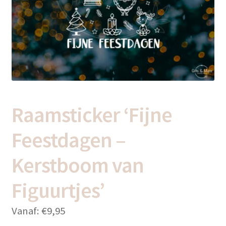
uitvou
Subme
Thema’s
uitvou
Raamsticker ‘Fijne
Feestdagen –
Kerstboom van
Figuurtjes’
Vanaf:
€
9,95