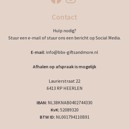
Contact
Hulp nodig?
Stuur een e-mail of stuur ons een bericht op Social Media.
E-mail:
info@bbx-giftsandmore.nl
Afhalen op afspraak is mogelijk
Laurierstraat 22
6413 RP HEERLEN
IBAN:
NL38KNAB0402744330
KvK:
52089320
BTW ID:
NL001794110B91