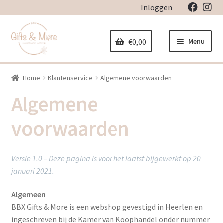
Inloggen
Ga
Ga
door
naar
Menu
€
0,00
naar
de
navigatie
inhoud
Home
Klantenservice
Algemene voorwaarden
Home
Algemene
Subme
Decoratie
uitvou
voorwaarden
Subme
Geboorte
uitvou
Subme
Versie 1.0 – Deze pagina is voor het laatst bijgewerkt op 20
Stickers
uitvou
januari 2021.
Subme
Strijkapplicaties
Algemeen
uitvou
BBX Gifts & More is een webshop gevestigd in Heerlen en
Subme
Tassen
ingeschreven bij de Kamer van Koophandel onder nummer