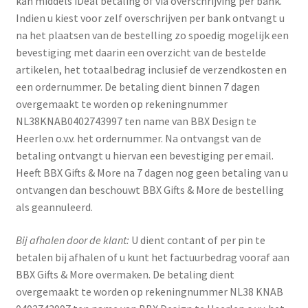
kan middels iDeal betaling of via overschrijving per bank.
Indien u kiest voor zelf overschrijven per bank ontvangt u
na het plaatsen van de bestelling zo spoedig mogelijk een
bevestiging met daarin een overzicht van de bestelde
artikelen, het totaalbedrag inclusief de verzendkosten en
een ordernummer. De betaling dient binnen 7 dagen
overgemaakt te worden op rekeningnummer
NL38KNAB0402743997 ten name van BBX Design te
Heerlen o.v.v. het ordernummer. Na ontvangst van de
betaling ontvangt u hiervan een bevestiging per email.
Heeft BBX Gifts & More na 7 dagen nog geen betaling van u
ontvangen dan beschouwt BBX Gifts & More de bestelling
als geannuleerd.
Bij afhalen door de klant:
U dient contant of per pin te
betalen bij afhalen of u kunt het factuurbedrag vooraf aan
BBX Gifts & More overmaken. De betaling dient
overgemaakt te worden op rekeningnummer NL38 KNAB