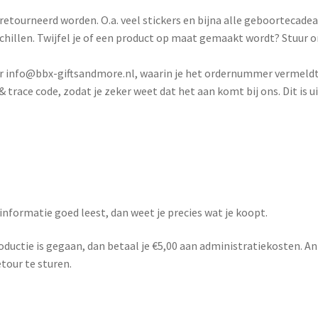
tourneerd worden. O.a. veel stickers en bijna alle geboortecadea
schillen. Twijfel je of een product op maat gemaakt wordt? Stuur 
 info@bbx-giftsandmore.nl, waarin je het ordernummer vermeldt en 
trace code, zodat je zeker weet dat het aan komt bij ons. Dit is ui
formatie goed leest, dan weet je precies wat je koopt.
roductie is gegaan, dan betaal je €5,00 aan administratiekosten. A
etour te sturen.