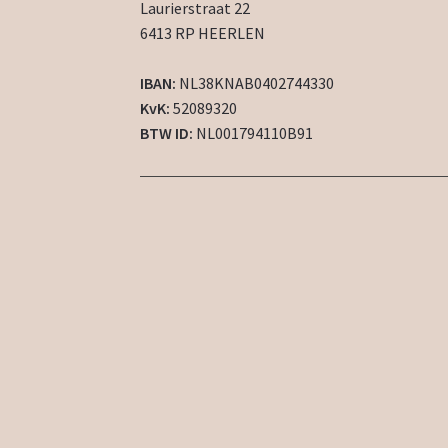
Laurierstraat 22
6413 RP HEERLEN
IBAN:
NL38KNAB0402744330
KvK:
52089320
BTW ID:
NL001794110B91