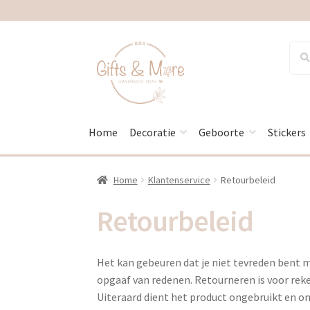
Ga
Ga
Zoek
Zoek
naar:
door
naar
naar
de
navigatie
inhoud
Home
Decoratie
Geboorte
Stickers
Home
Klantenservice
Retourbeleid
Retourbeleid
Het kan gebeuren dat je niet tevreden bent m
opgaaf van redenen. Retourneren is voor reke
Uiteraard dient het product ongebruikt en on