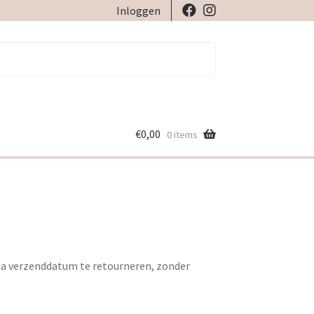
Inloggen
€
0,00
0 items
n na verzenddatum te retourneren, zonder