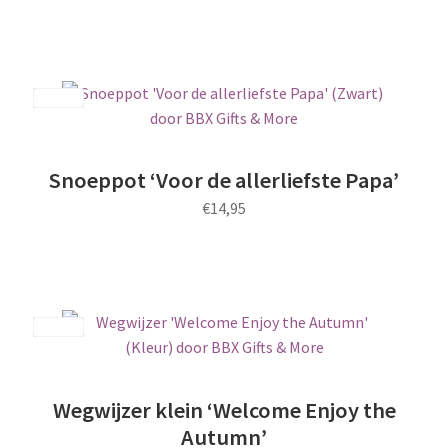
Save
Snoeppot ‘Voor de allerliefste Papa’
€
14,95
Dit
product
heeft
meerdere
Save
variaties.
Deze
optie
Wegwijzer klein ‘Welcome Enjoy the
kan
Autumn’