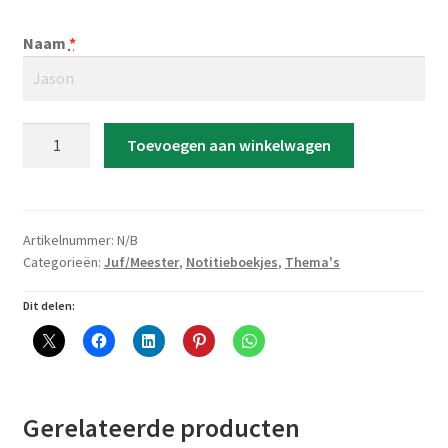
Naam
*
Notitieboekje
Toevoegen aan winkelwagen
'Bedankt
voor
een
onbeschrijflijk
Artikelnummer:
N/B
leuk
Categorieën:
Juf/Meester
,
Notitieboekjes
,
Thema's
schooljaar'
Dit delen:
aantal
Gerelateerde producten