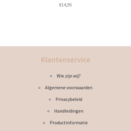
gekozen
€
14,95
worden
op
de
productpagina
Klantenservice
Wie zijn wij?
Algemene voorwaarden
Privacybeleid
Handleidingen
Productinformatie