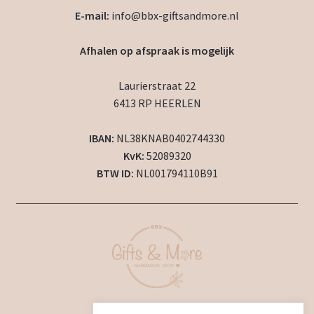
E-mail:
info@bbx-giftsandmore.nl
Afhalen op afspraak is mogelijk
Laurierstraat 22
6413 RP HEERLEN
IBAN:
NL38KNAB0402744330
KvK:
52089320
BTW ID:
NL001794110B91
2024 © BBX Gifts & More